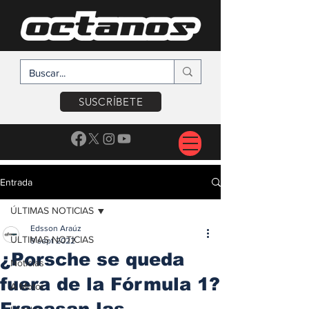
SUSCRÍBETE
Entrada
ÚLTIMAS NOTICIAS
Edsson Araúz
ÚLTIMAS NOTICIAS
9 sept 2022
¿Porsche se queda
Noticias
fuera de la Fórmula 1?
A Motor
Fracasan las