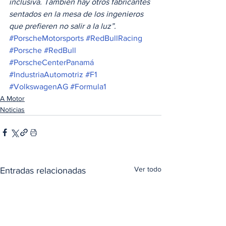
inclusiva. También hay otros fabricantes 
sentados en la mesa de los ingenieros 
que prefieren no salir a la luz”.
#PorscheMotorsports
#RedBullRacing
#Porsche
#RedBull
#PorscheCenterPanamá
#IndustriaAutomotriz
#F1
#VolkswagenAG
#Formula1
A Motor
Noticias
Ver todo
Entradas relacionadas