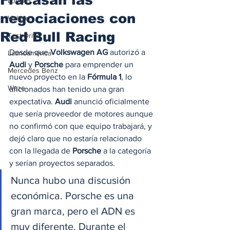
Locales
negociaciones con
Voltaje
Red Bull Racing
Test Drive
Desde que
 Volkswagen AG
 autorizó a 
Latinoamérica
Audi
 y 
Porsche
 para emprender un 
Mercedes Benz
nuevo proyecto en la 
Fórmula 1
, lo 
Waze
aficionados han tenido una gran 
expectativa. 
Audi
 anunció oficialmente 
que sería proveedor de motores aunque 
no confirmó con que equipo trabajará, y 
dejó claro que no estaría relacionado 
con la llegada de 
Porsche
 a la categoría 
y serían proyectos separados. 
Nunca hubo una discusión 
económica. Porsche es una 
gran marca, pero el ADN es 
muy diferente. Durante el 