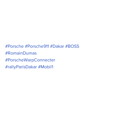
#Porsche
#Porsche911
#Dakar
#BOSS
#RomainDumas
#PorscheWarpConnecter
#rallyParísDakar
#Mobil1
#SchaefflerGroup
#TagHeuer
#PorscheAG
#911
#963LMDh
Noticias
Ver todo
Entradas relacionadas