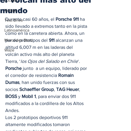
Locales
mundo
Voltaje
Durante casi 60 años, el 
Porsche 911
 ha 
Test Drive
sido llevado a extremos tanto en la pista 
Latinoamérica
como en la carretera abierta. Ahora, un 
Mercedes Benz
par de prototipos del 
911
 alcanzan una 
altitud 6,007 m en las laderas del 
Waze
volcán activo más alto del planeta 
Tierra, ‘
los Ojos del Salado en Chile
‘. 
Porsche
 junto  a un equipo, liderado por 
el corredor de resistencia 
Romain 
Dumas
, han unido fuerzas con sus 
socios 
Schaeffler Group
, 
TAG Heuer
, 
BOSS
 y 
Mobil 1
, para enviar dos 911 
modificados a la cordillera de los Altos 
Andes. 
Los 2 prototipos deportivos 911 
altamente modificados tomaron 