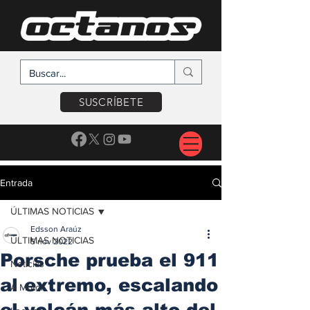
SUSCRÍBETE
Entrada
ÚLTIMAS NOTICIAS
Edsson Araúz
ÚLTIMAS NOTICIAS
5 nov 2022
Porsche prueba el 911
Noticias
al extremo, escalando
A Motor
el volcán más alto del