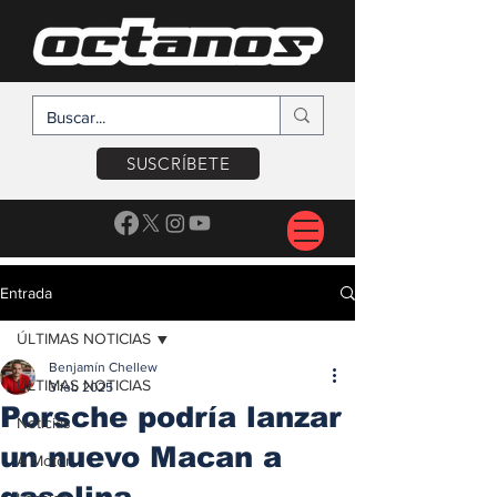
SUSCRÍBETE
Entrada
ÚLTIMAS NOTICIAS
Benjamín Chellew
ÚLTIMAS NOTICIAS
3 feb 2025
Porsche podría lanzar
Noticias
un nuevo Macan a
A Motor
gasolina