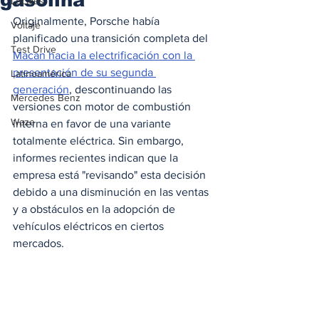
Locales
Originalmente, Porsche había 
Voltaje
planificado una transición completa del 
Test Drive
Macan hacia la electrificación con la 
presentación de su segunda 
Latinoamérica
generación
, descontinuando las 
Mercedes Benz
versiones con motor de combustión 
Waze
interna en favor de una variante 
totalmente eléctrica. Sin embargo, 
informes recientes indican que la 
empresa está "revisando" esta decisión 
debido a una disminución en las ventas 
y a obstáculos en la adopción de 
vehículos eléctricos en ciertos 
mercados.