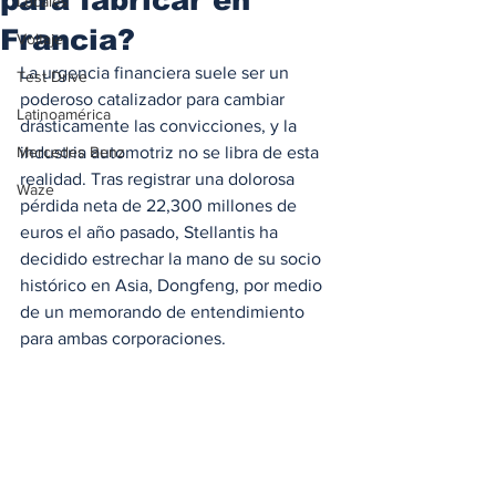
Locales
Francia?
Voltaje
La urgencia financiera suele ser un 
Test Drive
poderoso catalizador para cambiar 
Latinoamérica
drásticamente las convicciones, y la 
Mercedes Benz
industria automotriz no se libra de esta 
realidad. Tras registrar una dolorosa 
Waze
pérdida neta de 22,300 millones de 
euros el año pasado, Stellantis ha 
decidido estrechar la mano de su socio 
histórico en Asia, Dongfeng, por medio 
de un memorando de entendimiento 
para ambas corporaciones.