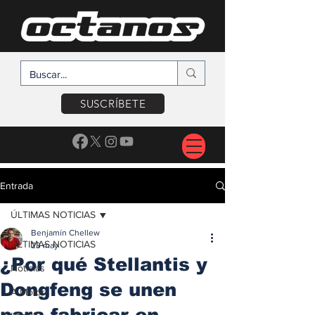
SUSCRÍBETE
Entrada
ÚLTIMAS NOTICIAS
Benjamín Chellew
ÚLTIMAS NOTICIAS
23 may
¿Por qué Stellantis y
Noticias
Dongfeng se unen
A Motor
para fabricar en