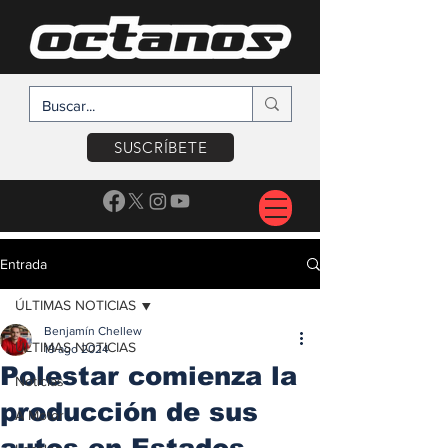
SUSCRÍBETE
Entrada
ÚLTIMAS NOTICIAS
Benjamín Chellew
ÚLTIMAS NOTICIAS
19 ago 2024
Polestar comienza la
Noticias
producción de sus
A Motor
autos en Estados