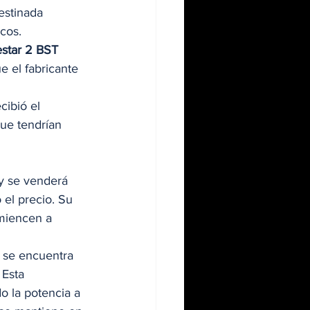
estinada 
cos. 
estar 2 BST 
e el fabricante 
cibió el 
que tendrían 
 y se venderá 
el precio. Su 
miencen a 
 se encuentra 
. Esta 
o la potencia a 