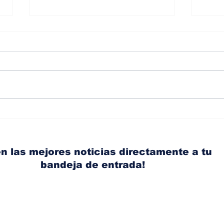
Albaisa deja la
RAM
dirección de diseño de
eli
Nissan, Matthew
mic
Weaver tomará su lugar
el s
n las mejores noticias directamente a tu
bandeja de entrada!