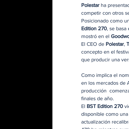
Polestar 
ha presentad
competir con otros s
Posicionado como una 
Edition 270
, se basa
mostró en el 
Goodwoo
El CEO de 
Polestar
, 
T
concepto en el festiva
que producir una ver
Como implica el nom
en los mercados de A
producción  comenza
finales de año. 
El 
BST Edition 270
 v
disponible como una 
actualización recalib