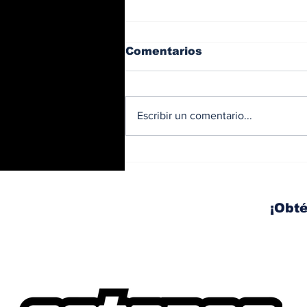
Comentarios
Escribir un comentario...
BMW y Spider-Man: La
controversia de la
publicidad en las
pantallas de tu auto
¡Obté