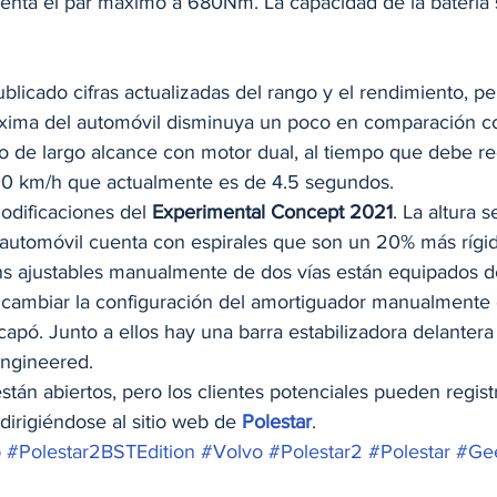
nta el par máximo a 680Nm. La capacidad de la batería 
blicado cifras actualizadas del rango y el rendimiento, p
xima del automóvil disminuya un poco en comparación co
o de largo alcance con motor dual, al tiempo que debe re
00 km/h que actualmente es de 4.5 segundos. 
modificaciones del 
Experimental Concept 2021
. La altura 
automóvil cuenta con espirales que son un 20% más rígi
s ajustables manualmente de dos vías están equipados de
 cambiar la configuración del amortiguador manualmente 
capó. Junto a ellos hay una barra estabilizadora delanter
ngineered. 
tán abiertos, pero los clientes potenciales pueden registr
dirigiéndose al sitio web de 
Polestar
. 
p
#Polestar2BSTEdition
#Volvo
#Polestar2
#Polestar
#Ge