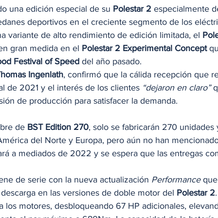
o una edición especial de su 
Polestar 2
 especialmente d
edanes deportivos en el creciente segmento de los eléctri
variante de alto rendimiento de edición limitada, el 
Pol
 en gran medida en el 
Polestar 2 Experimental Concept
 qu
d Festival of Speed
 ​​​​del año pasado. 
homas Ingenlath
, confirmó que la cálida recepción que re
l de 2021 y el interés de los clientes 
“dejaron en claro”
 
sión de producción para satisfacer la demanda. 
bre de 
BST Edition 270
, solo se fabricarán 270 unidades
mérica del Norte y Europa, pero aún no han mencionado 
rá a mediados de 2022 y se espera que las entregas co
iene de serie con la nueva actualización 
Performance
 que
descarga en las versiones de doble motor del 
Polestar 2
ra los motores, desbloqueando 67 HP adicionales, elevand