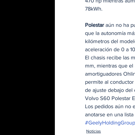
470 hp mientras aume
78kWh. 
Polestar
 aún no ha pu
que la autonomía má
kilómetros del model
aceleración de 0 a 1
El chasis recibe las 
mm, mientras que el 
amortiguadores Ohlin
permite al conductor
de ajuste debajo del 
Volvo S60 Polestar E
Los pedidos aún no es
anotarse en una lista 
#GeelyHoldingGrou
Noticias