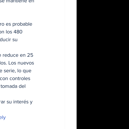
se mantiene en 
ero es probable 
n los 480 
ducir su 
se reduce en 25 
dos. Los nuevos 
 serie, lo que 
con controles 
a tomada del 
ar su interés y 
ely