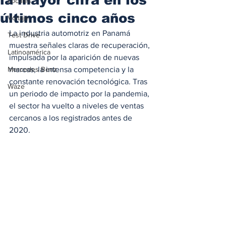
Locales
últimos cinco años
Voltaje
La industria automotriz en Panamá 
Test Drive
muestra señales claras de recuperación, 
Latinoamérica
impulsada por la aparición de nuevas 
Mercedes Benz
marcas, la intensa competencia y la 
constante renovación tecnológica. Tras 
Waze
un periodo de impacto por la pandemia, 
el sector ha vuelto a niveles de ventas 
cercanos a los registrados antes de 
2020.