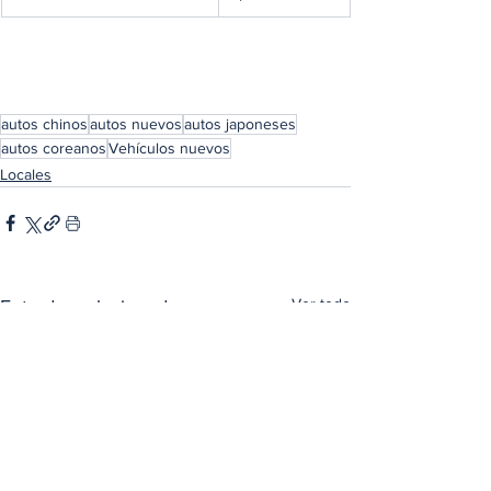
autos chinos
autos nuevos
autos japoneses
autos coreanos
Vehículos nuevos
Locales
Ver todo
Entradas relacionadas