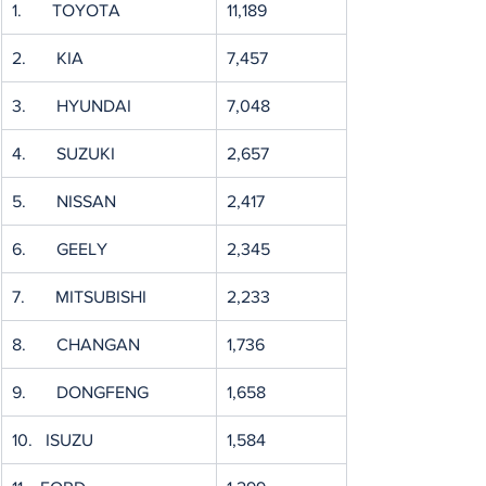
1.       TOYOTA
11,189
2.       KIA
7,457
3.       HYUNDAI
7,048
4.       SUZUKI
2,657
5.       NISSAN
2,417
6.       GEELY
2,345
7.       MITSUBISHI
2,233
8.       CHANGAN
1,736
9.       DONGFENG
1,658
10.   ISUZU
1,584