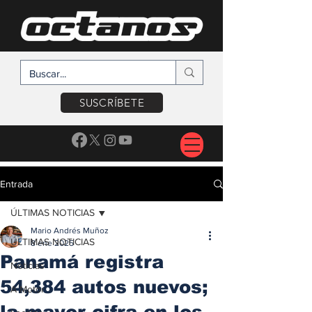
SUSCRÍBETE
Entrada
ÚLTIMAS NOTICIAS
Mario Andrés Muñoz
ÚLTIMAS NOTICIAS
8 ene 2025
Panamá registra
Noticias
54,384 autos nuevos;
A Motor
la mayor cifra en los