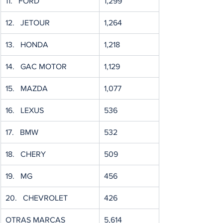
11.   FORD
1,299
12.   JETOUR
1,264
13.   HONDA
1,218
14.   GAC MOTOR
1,129
15.   MAZDA
1,077
16.   LEXUS
536
17.   BMW
532
18.   CHERY
509
19.   MG
456
20.   CHEVROLET
426
OTRAS MARCAS
5,614