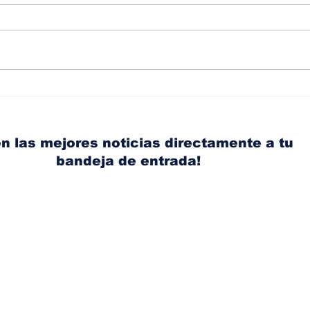
¿Conductores más
Ferr
preparados? El plan de
repr
las escuelas de manejo
en 
para recuperar la
una
n las mejores noticias directamente a tu
confianza
bandeja de entrada!