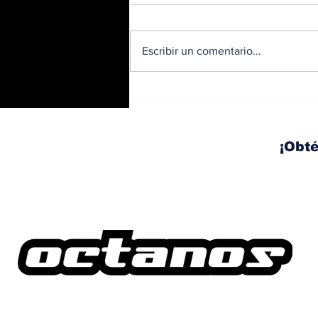
Escribir un comentario...
Ante el aumento de los
accidentes de tránsito,
Acerta promueve una
conducción más segura
¡Obté