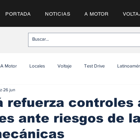
PORTADA
NOTICIAS
A MOTOR
VOLTA
A Motor
Locales
Voltaje
Test Drive
Latinoamér
z
26 jun
refuerza controles 
s ante riesgos de l
mecánicas