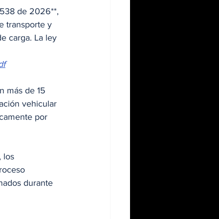
 538 de 2026**, 
e transporte y 
e carga. La ley 
df
on más de 15 
ación vehicular 
icamente por 
 los 
proceso 
onados durante 