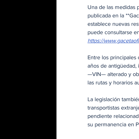
Una de las medidas p
publicada en la **Gac
establece nuevas rest
puede consultarse en 
https://www.gacetao
Entre los principale
años de antigüedad, i
—VIN— alterado y obl
las rutas y horarios 
La legislación tambié
transportistas extran
pendiente relacionad
su permanencia en 