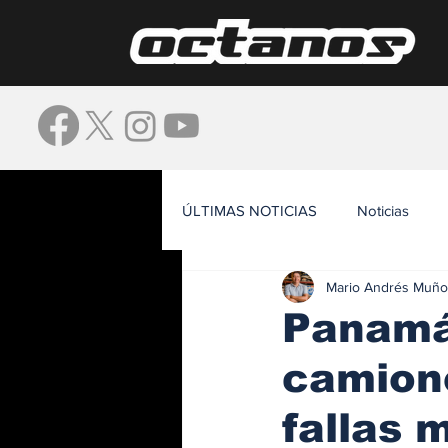
ÚLTIMAS NOTICIAS
Noticias
Mario Andrés Muño
Waze
Panamá 
camione
fallas 