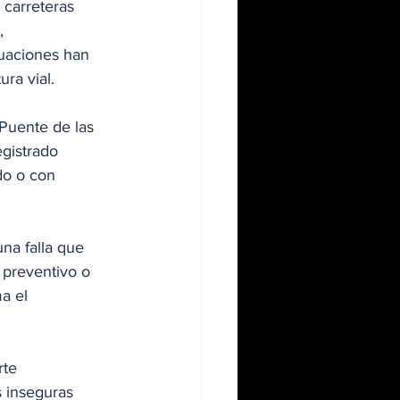
 carreteras 
, 
uaciones han 
ura vial.
Puente de las 
gistrado 
do o con 
na falla que 
 preventivo o 
a el 
rte 
s inseguras 