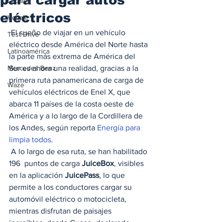
Locales
eléctricos
Voltaje
 El sueño de viajar en un vehículo 
Test Drive
eléctrico desde América del Norte hasta 
Latinoamérica
la parte más extrema de América del 
Mercedes Benz
Sur es ahora una realidad, gracias a la 
primera ruta panamericana de carga de 
Waze
vehículos eléctricos de Enel X, que 
abarca 11 países de la costa oeste de 
América y a lo largo de la Cordillera de 
los Andes, según reporta 
Energía para 
limpia todos
.  
 A lo largo de esa ruta, se han habilitado 
196  puntos de carga 
JuiceBox
, visibles 
en la aplicación 
JuicePass
, lo que 
permite a los conductores cargar su 
automóvil eléctrico o motocicleta, 
mientras disfrutan de paisajes 