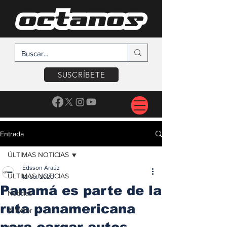
SUSCRÍBETE
Entrada
ÚLTIMAS NOTICIAS
Edsson Araúz
ÚLTIMAS NOTICIAS
12 oct 2020
Panamá es parte de la
Noticias
ruta panamericana
A Motor
para cargar autos