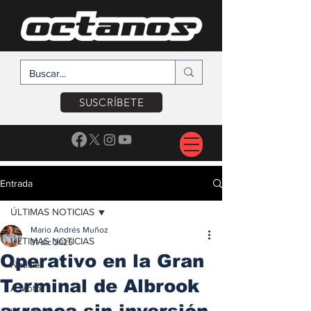
SUSCRÍBETE
Entrada
ÚLTIMAS NOTICIAS
Mario Andrés Muñoz
ÚLTIMAS NOTICIAS
31 dic 2025
Operativo en la Gran
Noticias
Terminal de Albrook
A Motor
arranca sin inversión