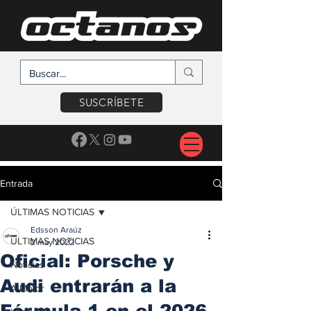
SUSCRÍBETE
Entrada
ÚLTIMAS NOTICIAS
Edsson Araúz
ÚLTIMAS NOTICIAS
2 may 2022
Oficial: Porsche y
Noticias
Audi entrarán a la
A Motor
Fórmula 1 en el 2026