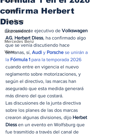
Locales
confirma Herbert
Voltaje
Diess
Test Drive
El presidente ejecutivo de 
Volkswagen 
Latinoamérica
AG
, 
Herbert Diess
, ha confirmado algo 
Mercedes Benz
que se venía discutiendo hace 
Waze
semanas, sí, 
Audi
 y 
Porsche
 se unirán a 
la
 Fórmula 1
 para la temporada 2026
cuando entre en vigencia el nuevo 
reglamento sobre motorizaciones, y 
según el directivo, las marcas han 
asegurado que esta medida generará 
más dinero del que costará.  
Las discusiones de la junta directiva 
sobre los planes de las dos marcas 
crearon algunas divisiones, dijo 
Herbet 
Diess
 en un evento en Wolfsburg que 
fue trasmitido a través del canal de 