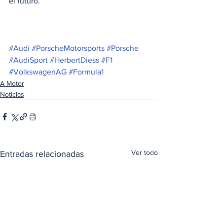
el futuro. 
#Audi
#PorscheMotorsports
#Porsche
#AudiSport
#HerbertDiess
#F1
#VolkswagenAG
#Formula1
A Motor
Noticias
Ver todo
Entradas relacionadas