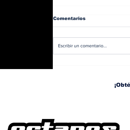
Comentarios
Escribir un comentario...
Trabajos nocturnos en
el Corredor Sur: habrá
izaje y movilización de
vigas este fin de
¡Obté
semana