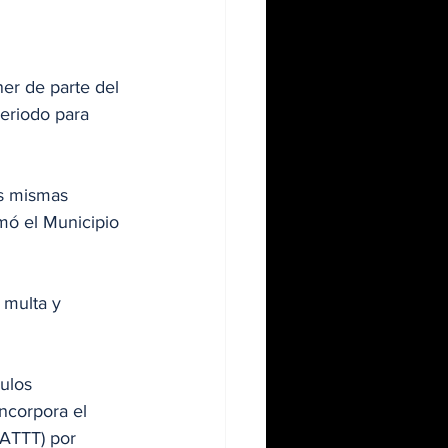
r de parte del 
eriodo para 
as mismas 
mó el Municipio 
 multa y 
ulos 
ncorpora el 
(ATTT) por 