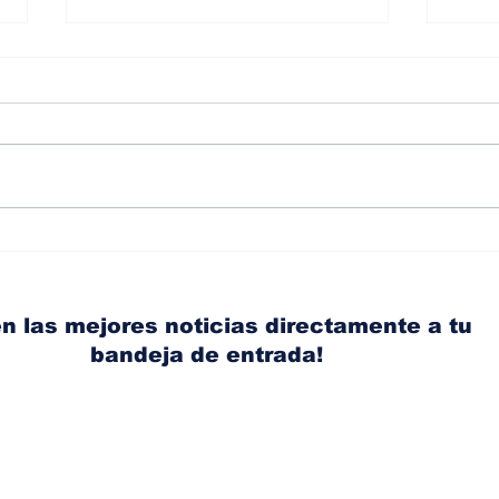
Diésel supera los 5
BMW
dólares por galón en
cont
Panamá tras nuevo
publ
aumento de los
pant
n las mejores noticias directamente a tu
combustibles
bandeja de entrada!