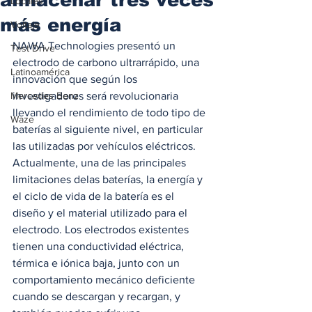
Locales
más energía
Voltaje
NAWA Technologies presentó un 
Test Drive
electrodo de carbono ultrarrápido, una 
Latinoamérica
innovación que según los 
Mercedes Benz
investigadores será revolucionaria 
llevando el rendimiento de todo tipo de 
Waze
baterías al siguiente nivel, en particular 
las utilizadas por vehículos eléctricos. 
Actualmente, una de las principales 
limitaciones delas baterías, la energía y 
el ciclo de vida de la batería es el 
diseño y el material utilizado para el 
electrodo. Los electrodos existentes 
tienen una conductividad eléctrica, 
térmica e iónica baja, junto con un 
comportamiento mecánico deficiente 
cuando se descargan y recargan, y 