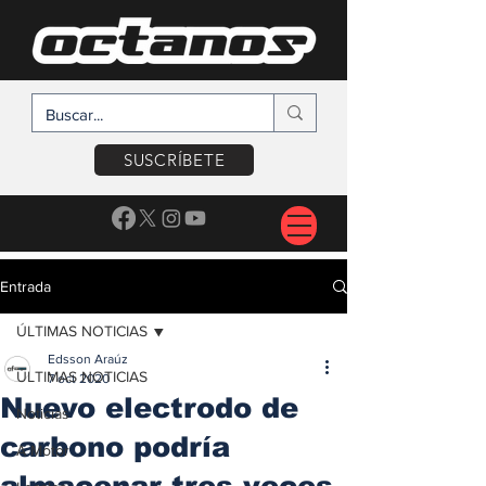
SUSCRÍBETE
Entrada
ÚLTIMAS NOTICIAS
Edsson Araúz
ÚLTIMAS NOTICIAS
7 oct 2020
Nuevo electrodo de
Noticias
carbono podría
A Motor
almacenar tres veces