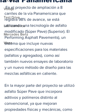
Locales
 En el proyecto de ampliación a 8 
Voltaje
carriles de la vía Panamericana que 
Test Drive
registra 98% de avance, se está 
utilizando una tecnología de asfalto 
Latinoamérica
modificado (Súper Pave) (Superior). El 
Mercedes Benz
Performing Asphalt Pavements), un 
Waze
sistema que incluye nuevas 
especificaciones para los materiales 
(asfaltos y agregados), como así 
también nuevos ensayes de laboratorio 
y un nuevo método de diseño para las 
mezclas asfálticas en caliente.
En la mayor parte del proyecto se utilizó 
asfalto Súper Pave que incorpora 
aditivos y polímeros distinto al 
convencional, ya que mejoran 
propiedades físicas y mecánicas, como 