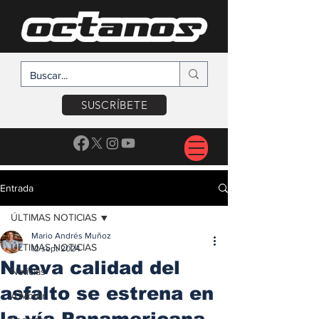
SUSCRÍBETE
Entrada
ÚLTIMAS NOTICIAS
Mario Andrés Muñoz
ÚLTIMAS NOTICIAS
12 sept 2024
Nueva calidad del
Noticias
asfalto se estrena en
A Motor
la vía Panamericana