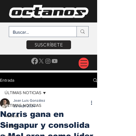
SUSCRÍBETE
Entrada
ÚLTIMAS NOTICIAS
Jean Luis González
ÚLTIMAS NOTICIAS
22 sept 2024
Norris gana en
Noticias
Singapur y consolida
A Motor
a McLaren como líder