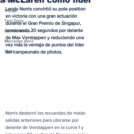
Locales
Lando Norris convirtió su pole position 
Voltaje
en victoria con una gran actuación 
Test Drive
durante el Gran Premio de Singapur, 
terminando 20 segundos por delante 
Latinoamérica
de Max Verstappen y reduciendo una 
Mercedes Benz
vez más la ventaja de puntos del líder 
Waze
del campeonato de pilotos.
Norris desterró los recuerdos de malas 
salidas anteriores para ubicarse por 
delante de Verstappen en la curva 1 y 