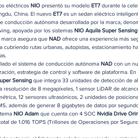
os eléctricos 
NIO
 presentó su modelo 
ET7
 durante la cel
ngdu, China. El nuevo 
ET7
 es un sedan eléctrico inteligen
 de conducción autónoma desarrollada por la marca, deno
ing, apoyada por los sistemas 
NIO Aquila Super Sensing
a marca asegura que 
NAD
 ofrece una experiencia más se
cubriendo rutas urbanas, autopistas, estacionamiento has
s.   
ollado el sistema de conducción autónoma
 NAD
 con un nu
zación, estrategia de control y software de plataforma. En
Super Sensing
 que integra 33 unidades de detección de al
a resolución de 8 megapíxeles, 1 sensor LiDAR de alcance 
étrica, 12 sensores ultrasónicos, 2 unidades de posiciona
MS, además de generar 8 gigabytes de datos por segundo
stema 
NIO Adam
 que cuenta con 4 SOC 
Nvidia Drive Ori
total de 1.016 TOPS (Trillones de Operaciones por Segundo