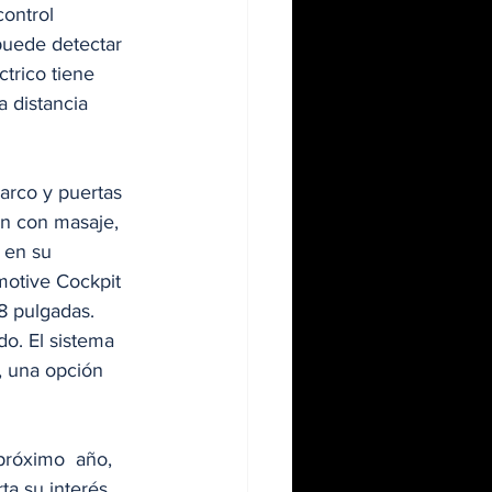
ontrol 
puede detectar 
trico tiene 
 distancia 
arco y puertas 
ón con masaje, 
 en su 
motive Cockpit 
8 pulgadas. 
do. El sistema 
, una opción 
 próximo  año, 
ta su interés 