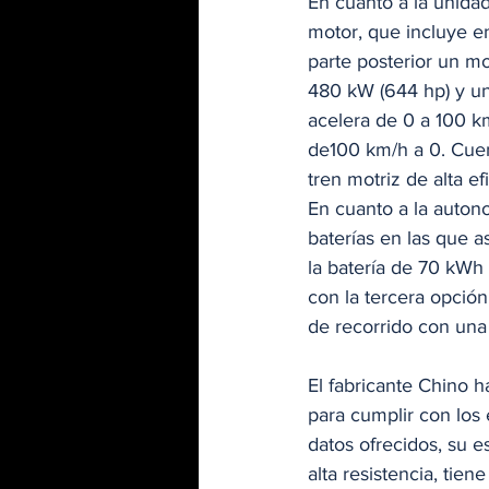
En cuanto a la unida
motor, que incluye e
parte posterior un 
480 kW (644 hp) y un
acelera de 0 a 100 k
de100 km/h a 0. Cuen
tren motriz de alta e
En cuanto a la autono
baterías en las que 
la batería de 70 kWh
con la tercera opció
de recorrido con una
El fabricante Chino 
para cumplir con los
datos ofrecidos, su e
alta resistencia, tie