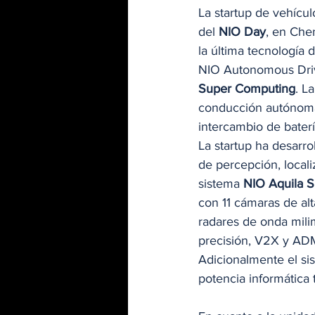
La startup de vehícul
del 
NIO Day
, en Che
la última tecnología
NIO Autonomous Driv
Super Computing
. L
conducción autónoma 
intercambio de batería
La startup ha desarr
de percepción, locali
sistema 
NIO Aquila 
con 11 cámaras de alt
radares de onda milim
precisión, V2X y AD
Adicionalmente el si
potencia informática 