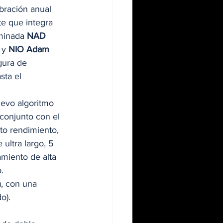
ebración anual 
te que integra 
minada 
NAD
 y 
NIO Adam 
gura de 
ta el 
evo algoritmo 
 conjunto con el 
to rendimiento, 
ultra largo, 5 
miento de alta 
. 
n
, con una 
).  