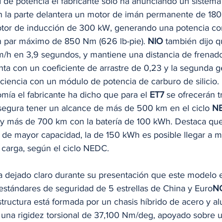
d de potencia el fabricante solo ha anunciando un sistema
n la parte delantera un motor de imán permanente de 180
motor de inducción de 300 kW, generando una potencia c
 par máximo de 850 Nm (626 lb-pie). 
NIO 
también dijo q
m/h en 3,9 segundos, y mantiene una distancia de frenad
ta con un coeficiente de arrastre de 0,23 y la segunda g
ficiencia con un módulo de potencia de carburo de silicio. 
mía el fabricante ha dicho que para el 
ET7
 se ofrecerán 
asegura tener un alcance de más de 500 km en el ciclo 
N
 y más de 700 km con la batería de 100 kWh. Destaca que
n de mayor capacidad, la de 150 kWh es posible llegar a 
 carga, según el ciclo NEDC. 
ha dejado claro durante su presentación que este modelo 
 estándares de seguridad de 5 estrellas de China y Euro
N
structura está formada por un chasis híbrido de acero y al
ne una rigidez torsional de 37,100 Nm/deg, apoyado sobre 