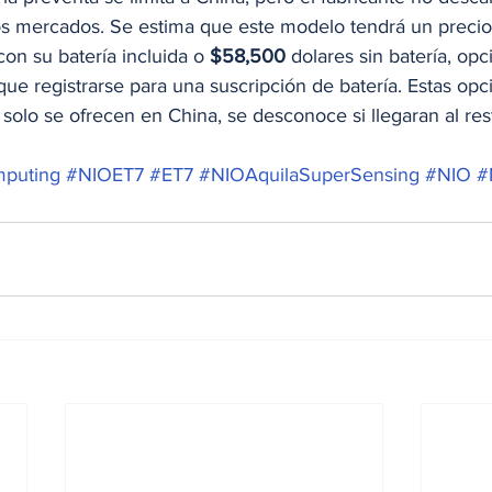
os mercados. Se estima que este modelo tendrá un preci
con su batería incluida o 
$58,500
 dolares sin batería, op
que registrarse para una suscripción de batería. Estas opc
lo se ofrecen en China, se desconoce si llegaran al res
puting
#NIOET7
#ET7
#NIOAquilaSuperSensing
#NIO
#