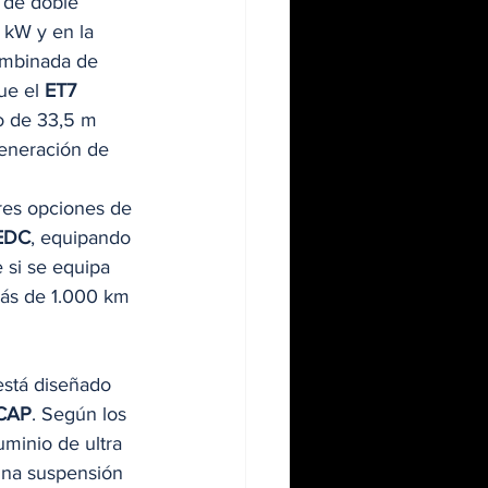
 de doble 
 kW y en la 
ombinada de 
ue el 
ET7
o de 33,5 m 
eneración de 
 
tres opciones de 
EDC
, equipando 
 si se equipa 
más de 1.000 km 
está diseñado 
CAP
. Según los 
uminio de ultra 
una suspensión 