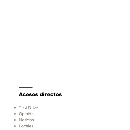
rohíbrido eTorque y
tart/stop
Acesos directos
Test Drive
Opinión
Noticias
Locales