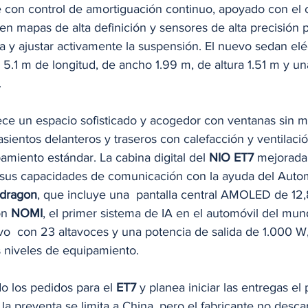
e con control de amortiguación continuo, apoyado con el c
en mapas de alta definición y sensores de alta precisión 
a y ajustar activamente la suspensión. El nuevo sedan eléc
.1 m de longitud, de ancho 1.99 m, de altura 1.51 m y una
 
ece un espacio sofisticado y acogedor con ventanas sin m
asientos delanteros y traseros con calefacción y ventilaci
miento estándar. La cabina digital del 
NIO ET7
 mejorada
 sus capacidades de comunicación con la ayuda del Auto
dragon
, que incluye una  pantalla central AMOLED de 12,
n 
NOMI
, el primer sistema de IA en el automóvil del mun
vo  con 23 altavoces y una potencia de salida de 1.000 W
s niveles de equipamiento. 
o los pedidos para el 
ET7
 y planea iniciar las entregas el
preventa se limita a China, pero el fabricante no descar