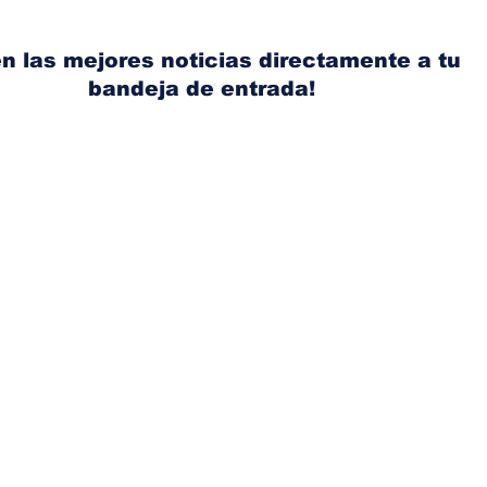
Nissan, Matthew
mic
Weaver tomará su lugar
el s
n las mejores noticias directamente a tu
bandeja de entrada!