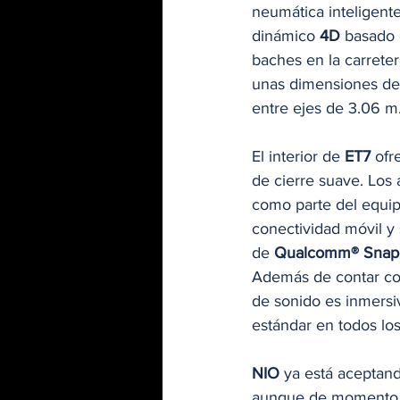
neumática inteligent
dinámico 
4D
 basado 
baches en la carreter
unas dimensiones de 5
entre ejes de 3.06 m.
El interior de
 ET7 
ofr
de cierre suave. Los 
como parte del equipa
conectividad móvil y
de 
Qualcomm® Snap
Además de contar co
de sonido es inmersi
estándar en todos lo
NIO
 ya está aceptand
aunque de momento la 