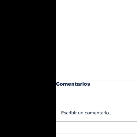
Comentarios
Escribir un comentario...
BMW y Spider-Man: La
controversia de la