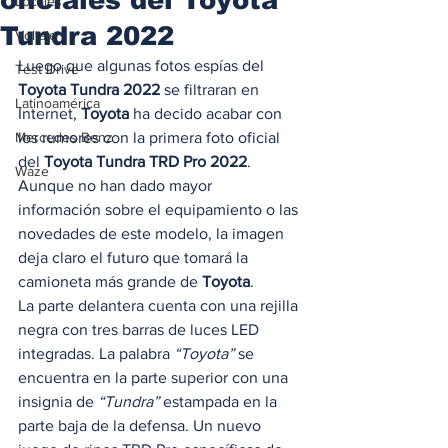
Locales
Tundra 2022
Voltaje
Luego que algunas fotos espías del 
Test Drive
Toyota Tundra 2022
 se filtraran en 
Latinoamérica
Internet, 
Toyota
 ha decido acabar con 
Mercedes Benz
los rumores con la primera foto oficial 
del 
Toyota Tundra TRD Pro 2022
.  
Waze
Aunque no han dado mayor 
información sobre el equipamiento o las 
novedades de este modelo, la imagen 
deja claro el futuro que tomará la 
camioneta más grande de 
Toyota
. 
La parte delantera cuenta con una rejilla 
negra con tres barras de luces LED 
integradas. La palabra 
“Toyota”
 se 
encuentra en la parte superior con una 
insignia de 
“Tundra”
 estampada en la 
parte baja de la defensa. Un nuevo 