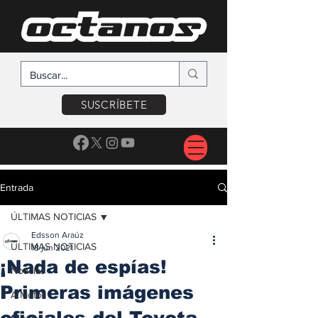
SUSCRÍBETE
Entrada
ÚLTIMAS NOTICIAS
Edsson Araúz
ÚLTIMAS NOTICIAS
18 jun 2021
¡Nada de espías!
Noticias
Primeras imágenes
A Motor
oficiales del Toyota