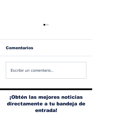
Comentarios
Albaisa deja la
RAM 1500 V8
Escribir un comentario...
dirección de diseño
elimina el si
de Nissan, Matthew
microhíbrido
Weaver tomará su
y el start/sto
lugar
¡Obtén las mejores noticias
directamente a tu bandeja de
entrada!