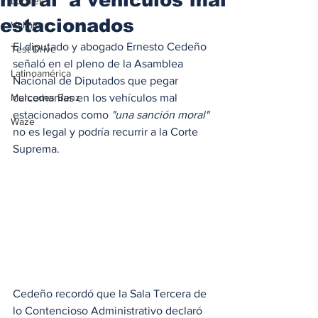
Locales
estacionados
Voltaje
El diputado y abogado Ernesto Cedeño 
Test Drive
señaló en el pleno de la Asamblea 
Latinoamérica
Nacional de Diputados que pegar 
Mercedes Benz
calcomanías en los vehículos mal 
estacionados como 
"una sanción moral"
Waze
no es legal y podría recurrir a la Corte 
Suprema. 
Cedeño recordó que la Sala Tercera de 
lo Contencioso Administrativo declaró 