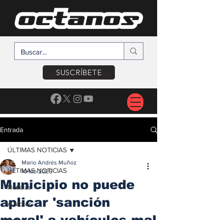
SUSCRÍBETE
Entrada
ÚLTIMAS NOTICIAS
Mario Andrés Muñoz
ÚLTIMAS NOTICIAS
10 feb 2025
Municipio no puede
Noticias
aplicar 'sanción
A Motor
moral' a vehículos mal