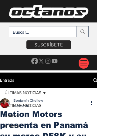
SUSCRÍBETE
Entrada
ÚLTIMAS NOTICIAS
Benjamín Chellew
ÚLTIMAS NOTICIAS
11 sept 2023
Motion Motors
Noticias
presenta en Panamá
A Motor
su marca DFSK y su