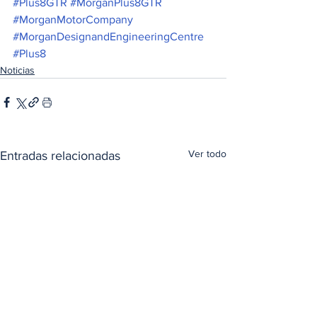
#Plus8GTR
#MorganPlus8GTR
#MorganMotorCompany
#MorganDesignandEngineeringCentre
#Plus8
Noticias
Ver todo
Entradas relacionadas