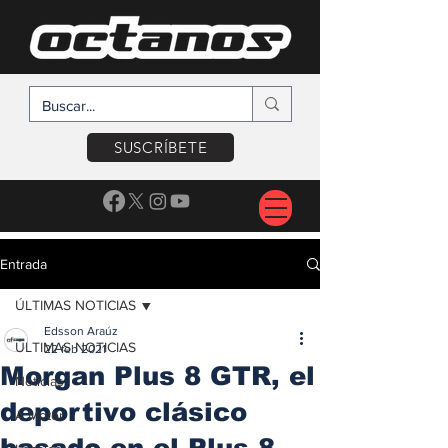
SUSCRÍBETE
Entrada
ÚLTIMAS NOTICIAS
Edsson Araúz
ÚLTIMAS NOTICIAS
22 feb 2021
Morgan Plus 8 GTR, el
Noticias
deportivo clásico
A Motor
basado en el Plus 8