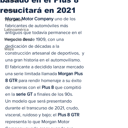
Locales
resucitará en 2021
Voltaje
Morgan Motor Company
 uno de los 
Test Drive
fabricantes de automóviles más 
Latinoamérica
antiguos que todavía permanece en el 
Mercedes Benz
negocio desde 1909, con una 
dedicación de décadas a la 
Waze
construcción artesanal de deportivos,  y 
una gran historia en el automovilismo. 
El fabricante a decidido lanzar mercado 
una serie limitada llamada 
Morgan Plus 
8 GTR
 para rendir homenaje a su éxito 
de carreras con el 
Plus 8
 que compitió 
en la 
serie GT
 a finales de los 90s. 
Un modelo que será presentando 
durante el transcurso de 2021, crudo, 
visceral, ruidoso y bajo; el 
Plus 8 GTR
representa lo que Morgan Motor 