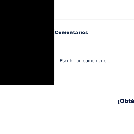
Comentarios
Escribir un comentario...
Trabajos nocturnos en
el Corredor Sur: habrá
izaje y movilización de
vigas este fin de
¡Obté
semana