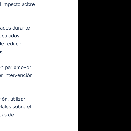
l impacto sobre 
sados durante 
iculados, 
e reducir 
os.
ién par amover 
er intervención 
ón, utilizar 
iales sobre el 
das de 