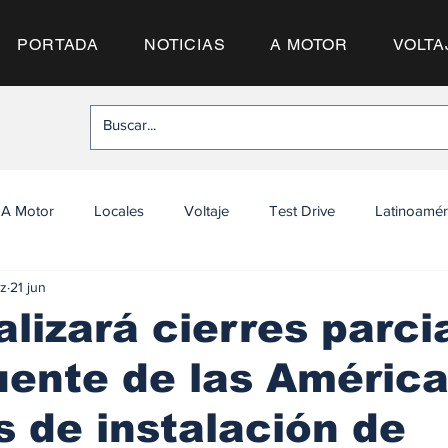
PORTADA
NOTICIAS
A MOTOR
VOLTA
A Motor
Locales
Voltaje
Test Drive
Latinoamér
z
21 jun
lizará cierres parci
uente de las América
s de instalación de