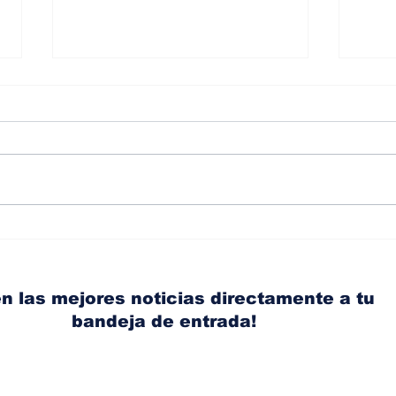
Diésel supera los 5
Ant
dólares por galón en
acci
Panamá tras nuevo
Ace
aumento de los
con
n las mejores noticias directamente a tu
combustibles
bandeja de entrada!