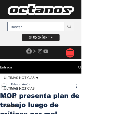
SUSCRÍBETE
Entrada
ÚLTIMAS NOTICIAS
Edsson Araúz
ÚLTIMAS NOTICIAS
4 abr 2022
MOP presenta plan de
Noticias
trabajo luego de
A Motor
críticas por mal