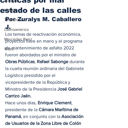
Locales
estado de las calles
Voltaje
Por Zuralys M. Caballero 
Test Drive
J.  
Latinoamérica
Los temas de reactivación económica, 
Mercedes Benz
proyectos llave en mano y el programa 
de mantenimiento de asfalto 2022 
Waze
fueron abordados por el ministro de 
Obras Públicas
, 
Rafael Sabonge
 durante 
la cuarta reunión ordinaria del Gabinete 
Logístico presidido por el 
vicepresidente de la República y 
Ministro de la Presidencia 
José Gabriel 
Carrizo Jaén.
Hace unos días, 
Enrique Clement
, 
presidente de la 
Cámara Marítima de 
Panamá
, en conjunto con la 
Asociación 
de Usuarios de la Zona Libre de Colón 