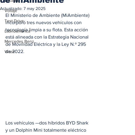
Locales
Actualizado:
7 may 2025
Voltaje
El Ministerio de Ambiente (MiAmbiente) 
Test Drive
incorporó tres nuevos vehículos con 
tecnología limpia a su flota. Esta acción 
Latinoamérica
está alineada con la Estrategia Nacional 
Mercedes Benz
de Movilidad Eléctrica y la Ley N.º 295 
de 2022.
Waze
Los vehículos —dos híbridos BYD Shark 
y un Dolphin Mini totalmente eléctrico