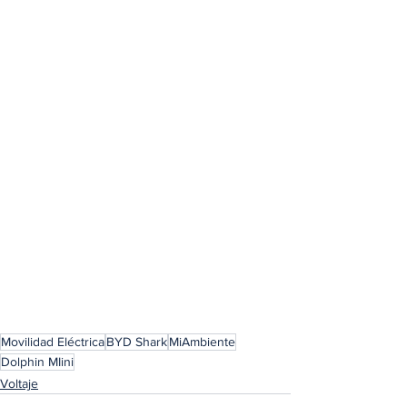
Movilidad Eléctrica
BYD Shark
MiAmbiente
Dolphin MIini
Voltaje