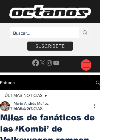
SUSCRÍBETE
Entrada
ÚLTIMAS NOTICIAS
Mario Andrés Muñoz
ÚLTIMAS NOTICIAS
22 may 2023
Miles de fanáticos de
Noticias
las ‘Kombi’ de
A Motor
Volkswagen rompen