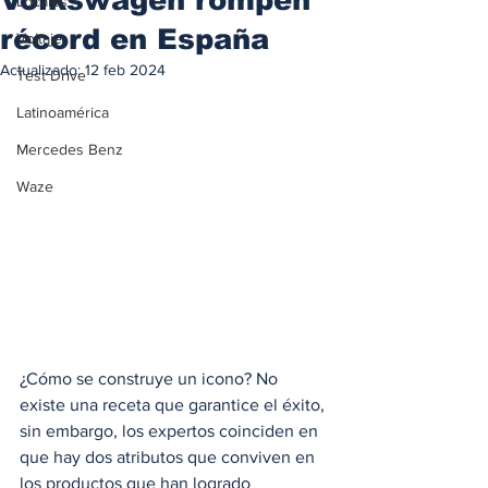
Locales
récord en España
Voltaje
Actualizado:
12 feb 2024
Test Drive
Latinoamérica
Mercedes Benz
Waze
¿Cómo se construye un icono? No 
existe una receta que garantice el éxito, 
sin embargo, los expertos coinciden en 
que hay dos atributos que conviven en 
los productos que han logrado 