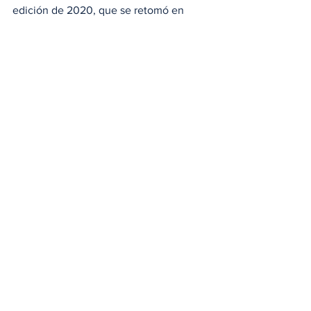
edición de 2020, que se retomó en 
2021 en formato virtual. En 2022, se 
cumplió la mayoría de edad de la 
concentración. Tras el nuevo récord de 
participación de este año, muchos 
aficionados se preparan para celebrar el 
20ª aniversario de la concentración. 
Habrá que esperar hasta la primavera de 
2024.
#GrupoVolkswagen
#VolkswageniD
#VolkswagenCommercialVehicles
#van
#Furgonetas
#VolkswageniDBuzz
#Volkswagen
Locales
Noticias