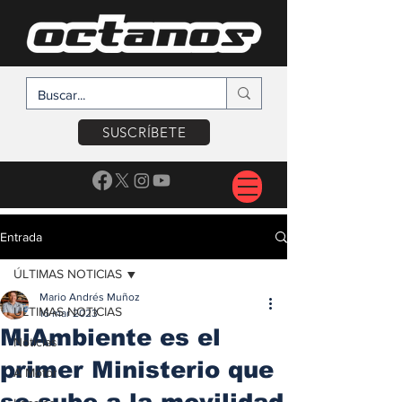
SUSCRÍBETE
Entrada
ÚLTIMAS NOTICIAS
Mario Andrés Muñoz
ÚLTIMAS NOTICIAS
16 mar 2023
MiAmbiente es el
Noticias
primer Ministerio que
A Motor
se sube a la movilidad