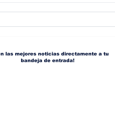
Diésel supera los 5
Lici
dólares por galón en
bus
Panamá tras nuevo
com
aumento de los
Cas
n las mejores noticias directamente a tu
combustibles
bandeja de entrada!