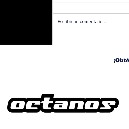
Escribir un comentario...
Trabajos nocturnos en
el Corredor Sur: habrá
izaje y movilización de
vigas este fin de
¡Obté
semana