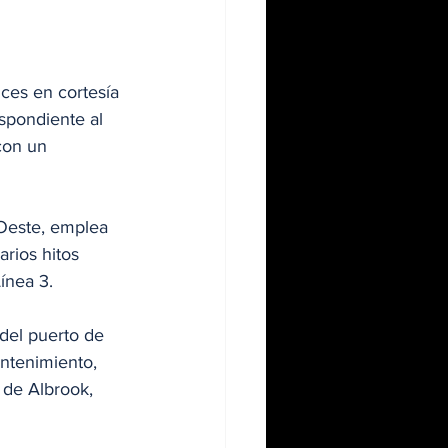
ces en cortesía 
spondiente al 
con un 
 Oeste, emplea 
rios hitos 
ínea 3. 
del puerto de 
ntenimiento, 
 de Albrook, 