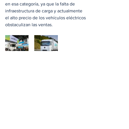
en esa categoría, ya que la falta de 
infraestructura de carga y actualmente 
el alto precio de los vehículos eléctricos 
obstaculizan las ventas.
#TransportePesado
#MercedeseActros600
#MercedesBenzActros
#eActros600
#MercedesBenzeActros600
#Actros
#MercedesBenzTrucks
#DaimlerTruck
#MercedesBenz
Noticias
Voltaje