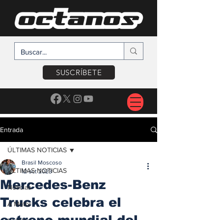
SUSCRÍBETE
Entrada
ÚLTIMAS NOTICIAS
Brasil Moscoso
ÚLTIMAS NOTICIAS
12 oct 2023
Mercedes-Benz
Noticias
Trucks celebra el
A Motor
estreno mundial del