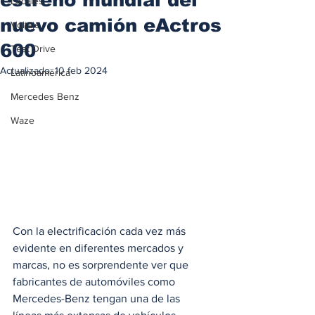
Locales
nuevo camión eActros
Voltaje
600
Test Drive
Actualizado:
10 feb 2024
Latinoamérica
Mercedes Benz
Waze
Con la electrificación cada vez más 
evidente en diferentes mercados y 
marcas, no es sorprendente ver que 
fabricantes de automóviles como 
Mercedes-Benz tengan una de las 