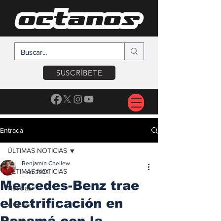
SUSCRÍBETE
Entrada
ÚLTIMAS NOTICIAS
Benjamín Chellew
ÚLTIMAS NOTICIAS
1 oct 2023
Mercedes-Benz trae
Noticias
electrificación en
A Motor
Panamá con la