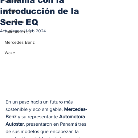
Locales
introducción de la
Voltaje
Serie EQ
Test Drive
Actualizado:
11 feb 2024
Latinoamérica
Mercedes Benz
Waze
En un paso hacia un futuro más 
sostenible y eco amigable, 
Mercedes-
Benz
 y su representante 
Automotora 
Autostar
, presentaron en Panamá tres 
de sus modelos que encabezan la 