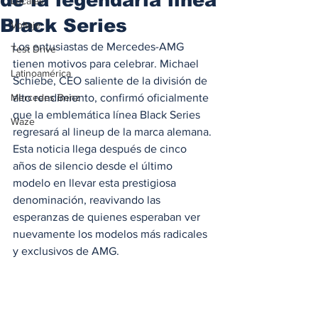
Locales
Black Series
Voltaje
Los entusiastas de Mercedes-AMG 
Test Drive
tienen motivos para celebrar. Michael 
Latinoamérica
Schiebe, CEO saliente de la división de 
Mercedes Benz
alto rendimiento, confirmó oficialmente 
que la emblemática línea Black Series 
Waze
regresará al lineup de la marca alemana. 
Esta noticia llega después de cinco 
años de silencio desde el último 
modelo en llevar esta prestigiosa 
denominación, reavivando las 
esperanzas de quienes esperaban ver 
nuevamente los modelos más radicales 
y exclusivos de AMG.