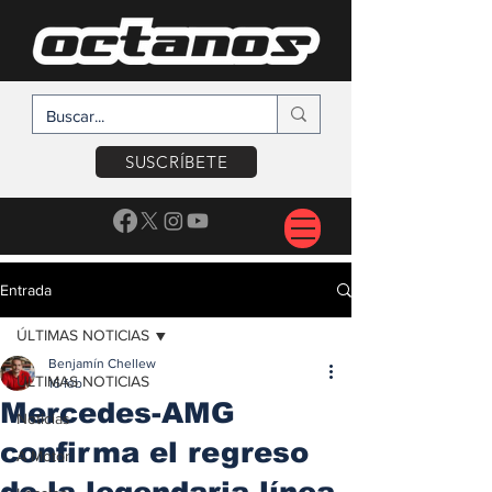
SUSCRÍBETE
Entrada
ÚLTIMAS NOTICIAS
Benjamín Chellew
ÚLTIMAS NOTICIAS
16 feb
Mercedes-AMG
Noticias
confirma el regreso
A Motor
de la legendaria línea