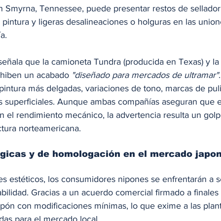
 Smyrna, Tennessee, puede presentar restos de sellador, 
 pintura y ligeras desalineaciones o holguras en las union
a.
 señala que la camioneta Tundra (producida en Texas) y la
xhiben un acabado 
"diseñado para mercados de ultramar"
pintura más delgadas, variaciones de tono, marcas de puli
 superficiales. Aunque ambas compañías aseguran que es
 el rendimiento mecánico, la advertencia resulta un golpe
ctura norteamericana.
ógicas y de homologación en el mercado japo
les estéticos, los consumidores nipones se enfrentarán a s
abilidad. Gracias a un acuerdo comercial firmado a finales
pón con modificaciones mínimas, lo que exime a las plant
as para el mercado local.