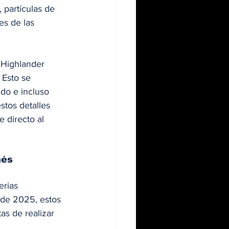
partículas de 
es de las 
 Highlander 
. Esto se 
do e incluso 
tos detalles 
 directo al 
nés
erias 
 de 2025, estos 
as de realizar 