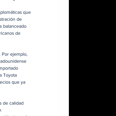
iplomáticas que 
stración de 
es balanceado 
ricanos de 
 Por ejemplo, 
stadounidense 
importado 
a Toyota 
ecios que ya 
s de calidad 
n 