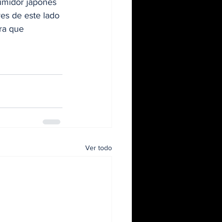
umidor japonés 
es de este lado 
ra que 
Ver todo