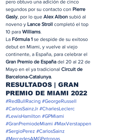
pero obtuvo una adición de cinco 
segundos por su contacto con 
Pierre 
Gasly
, por lo que 
Alex Albon
 subió al 
noveno y 
Lance Stroll
 completó el top 
10 para 
Williams
. 
La 
Fórmula 1
 se despide de su exitoso 
debut en Miami, y vuelve al viejo 
continente, a España, para celebrar el 
Gran Premio de España
 del 20 al 22 de 
Mayo en el ya tradicional 
Circuit de 
Barcelona-Catalunya
. 
RESULTADOS | GRAN 
PREMIO DE MIAMI 2022 
#RedBullRacing
#GeorgeRussell
#CarlosSainzJr
#CharlesLeclerc
#LewisHamilton
#GPMiami
#GranPremiodeMiami
#MaxVerstappen
#SergioPerez
#CarlosSainz
#MercedesAMGPetronas