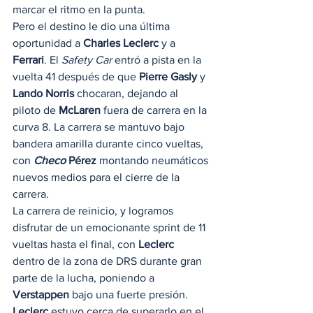
marcar el ritmo en la punta. 
Pero el destino le dio una última 
oportunidad a 
Charles Leclerc
 y a 
Ferrari
. El
 Safety Car
 entró a pista en la 
vuelta 41 después de que 
Pierre Gasly
 y 
Lando Norris
 chocaran, dejando al 
piloto de 
McLaren 
fuera de carrera en la 
curva 8. La carrera se mantuvo bajo 
bandera amarilla durante cinco vueltas, 
con 
Checo
 Pérez 
montando neumáticos 
nuevos medios para el cierre de la 
carrera. 
La carrera de reinicio, y logramos 
disfrutar de un emocionante sprint de 11 
vueltas hasta el final, con 
Leclerc
dentro de la zona de DRS durante gran 
parte de la lucha, poniendo a 
Verstappen
 bajo una fuerte presión. 
Leclerc
 estuvo cerca de superarlo en el 