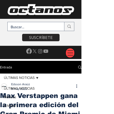
SUSCRÍBETE
Entrada
ÚLTIMAS NOTICIAS
Edsson Araúz
ÚLTIMAS NOTICIAS
8 may 2022
Max Verstappen gana
Noticias
la primera edición del
A Motor
Gran Premio de Miami