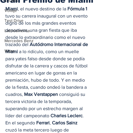
Locales
Miami
, el nuevo destino de la 
Fórmula 1
Voltaje
tuvo su carrera inaugural con un evento 
Test Drive
digno de los más grandes eventos 
deportivos, una gran fiesta que iba 
Latinoamérica
desde lo extraordinario como el nuevo 
Mercedes Benz
trazado del 
Autódromo Internacional de 
Waze
Miami
 a lo ridículo, como un muelle 
para yates falso desde donde se podía 
disfrutar de la carrera y cascos de fútbol 
americano en lugar de gorras en la 
premiación, hubo de todo. Y en medio 
de la fiesta, cuando ondeó la bandera a 
cuadros, 
Max Verstappen
 consiguió su 
tercera victoria de la temporada, 
superando por un estrecho margen al 
líder del campeonato 
Charles Leclerc
. 
En el segundo 
Ferrari
, 
Carlos Sainz
cruzó la meta tercero luego de 