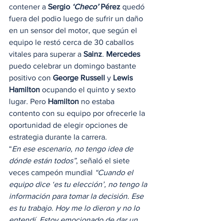
contener a 
Sergio 
‘Checo’
 Pérez
 quedó 
fuera del podio luego de sufrir un daño 
en un sensor del motor, que según el 
equipo le restó cerca de 30 caballos 
vitales para superar a 
Sainz
. 
Mercedes
puedo celebrar un domingo bastante 
positivo con 
George Russell
 y 
Lewis 
Hamilton
 ocupando el quinto y sexto 
lugar. Pero 
Hamilton
 no estaba 
contento con su equipo por ofrecerle la 
oportunidad de elegir opciones de 
estrategia durante la carrera. 
“
En ese escenario, no tengo idea de 
dónde están todos”
, señaló el siete 
veces campeón mundial 
“Cuando el 
equipo dice ‘es tu elección’, no tengo la 
información para tomar la decisión. Ese 
es tu trabajo. Hoy me lo dieron y no lo 
entendí. Estoy emocionado de dar un 