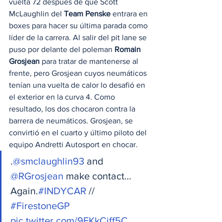
vuelta 72 después de que Scott 
McLaughlin del 
Team Penske
 entrara en 
boxes para hacer su última parada como 
líder de la carrera. Al salir del pit lane se 
puso por delante del poleman 
Romain 
Grosjean
 para tratar de mantenerse al 
frente, pero Grosjean cuyos neumáticos 
tenían una vuelta de calor lo desafió en 
el exterior en la curva 4. Como 
resultado, los dos chocaron contra la 
barrera de neumáticos. Grosjean, se 
convirtió en el cuarto y último piloto del 
equipo Andretti Autosport en chocar.
.
@smclaughlin93
 and 
@RGrosjean
 make contact… 
Again.
#INDYCAR
 // 
#FirestoneGP
pic.twitter.com/9FKkCiff5C