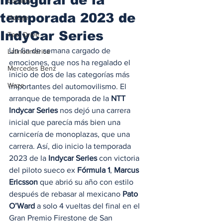
Locales
temporada 2023 de
Voltaje
IndyCar Series
Test Drive
Un fin de semana cargado de 
Latinoamérica
emociones, que nos ha regalado el 
Mercedes Benz
inicio de dos de las categorías más 
Waze
importantes del automovilismo. El 
arranque de temporada de la 
NTT 
Indycar Series
 nos dejó una carrera 
inicial que parecía más bien una 
carnicería de monoplazas, que una 
carrera. Así, dio inicio la temporada 
2023 de la 
Indycar Series
 con victoria 
del piloto sueco ex 
Fórmula 1
, 
Marcus 
Ericsson
 que abrió su año con estilo 
después de rebasar al mexicano 
Pato 
O’Ward
 a solo 4 vueltas del final en el 
Gran Premio Firestone de San 