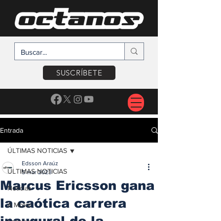
SUSCRÍBETE
Entrada
ÚLTIMAS NOTICIAS
Edsson Araúz
ÚLTIMAS NOTICIAS
5 mar 2023
Marcus Ericsson gana
Noticias
la caótica carrera
A Motor
inaugural de la