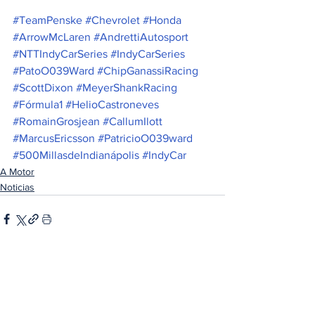
#TeamPenske
#Chevrolet
#Honda
#ArrowMcLaren
#AndrettiAutosport
#NTTIndyCarSeries
#IndyCarSeries
#PatoO039Ward
#ChipGanassiRacing
#ScottDixon
#MeyerShankRacing
#Fórmula1
#HelioCastroneves
#RomainGrosjean
#CallumIlott
#MarcusEricsson
#PatricioO039ward
#500MillasdeIndianápolis
#IndyCar
A Motor
Noticias
Ver todo
Entradas relacionadas