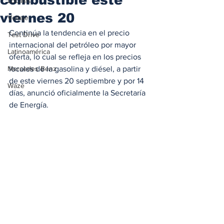
Locales
viernes 20
Voltaje
Continúa la tendencia en el precio 
Test Drive
internacional del petróleo por mayor 
Latinoamérica
oferta, lo cual se refleja en los precios 
Mercedes Benz
locales de la gasolina y diésel, a partir 
de este viernes 20 septiembre y por 14 
Waze
días, anunció oficialmente la Secretaría 
de Energía. 