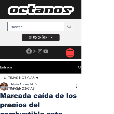
SUSCRÍBETE
Entrada
ÚLTIMAS NOTICIAS
Mario Andrés Muñoz
ÚLTIMAS NOTICIAS
19 sept 2024
Marcada caída de los
Noticias
precios del
A Motor
combustible este