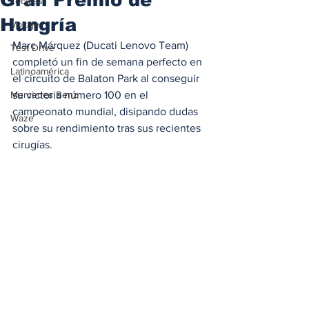
Locales
Hungría
Voltaje
Marc Márquez (Ducati Lenovo Team) 
Test Drive
completó un fin de semana perfecto en 
Latinoamérica
el circuito de Balaton Park al conseguir 
Mercedes Benz
su victoria número 100 en el 
campeonato mundial, disipando dudas 
Waze
sobre su rendimiento tras sus recientes 
cirugías.