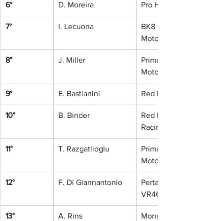
6°
D. Moreira
Pro Honda LCR
7°
I. Lecuona
BK8 Gresini Racing 
MotoGP
8°
J. Miller
Prima Pramac Yamaha 
MotoGP
9°
E. Bastianini
Red Bull KTM Tech3
10°
B. Binder
Red Bull KTM Factory 
Racing
11°
T. Razgatlioglu
Prima Pramac Yamaha 
MotoGP
12°
F. Di Giannantonio
Pertamina Enduro 
VR46 Racing Team
13°
A. Rins
Monster Energy 