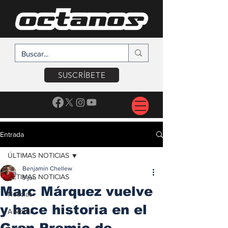
SUSCRÍBETE
Entrada
ÚLTIMAS NOTICIAS
Benjamín Chellew
ÚLTIMAS NOTICIAS
9 jun
Marc Márquez vuelve
Noticias
y hace historia en el
A Motor
Gran Premio de