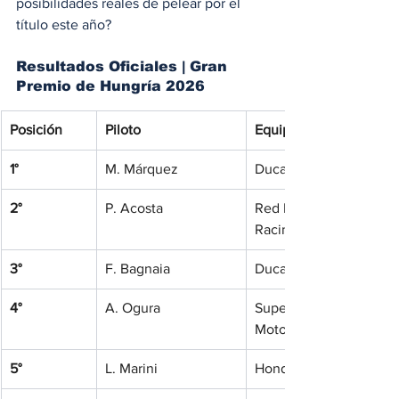
posibilidades reales de pelear por el 
título este año?
Resultados Oficiales | Gran 
Premio de Hungría 2026
Posición
Piloto
Equipo
1°
M. Márquez
Ducati Lenovo Team
2°
P. Acosta
Red Bull KTM Factory 
Racing
3°
F. Bagnaia
Ducati Lenovo Team
4°
A. Ogura
SuperFile Trackhouse 
MotoGP Team
5°
L. Marini
Honda HRC Castrol