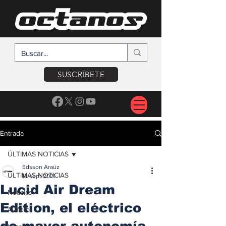
SUSCRÍBETE
Entrada
ÚLTIMAS NOTICIAS
Edsson Araúz
ÚLTIMAS NOTICIAS
18 sept 2021
Lucid Air Dream
Noticias
Edition, el eléctrico
A Motor
de mayor autonomía