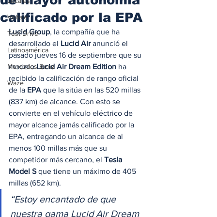
Locales
calificado por la EPA
Voltaje
Lucid Group
, la compañía que ha 
Test Drive
desarrollado el 
Lucid Air
 anunció el 
Latinoamérica
pasado jueves 16 de septiembre que su 
Mercedes Benz
modelo 
Lucid Air Dream Edition
 ha 
recibido la calificación de rango oficial 
Waze
de la 
EPA
 que la sitúa en las 520 millas 
(837 km) de alcance. Con esto se 
convierte en el vehículo eléctrico de 
mayor alcance jamás calificado por la 
EPA, entregando un alcance de al 
menos 100 millas más que su 
competidor más cercano, el 
Tesla 
Model S
 que tiene un máximo de 405 
millas (652 km).  
“Estoy encantado de que 
nuestra gama Lucid Air Dream 