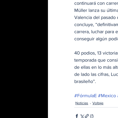
continuará con carr
Müller lanza su últim
Valencia del pasado o
concluye, “definitiv
carrera, luchar para 
conseguir algún podio.
40 podios, 13 victoria
temporada que consig
de ellas en lo más 
de lado las cifras, L
brasileño”.
#FórmulaE
#Mexico
Noticias
Voltaje