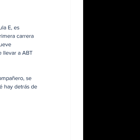
la E, es 
rimera carrera 
nueve 
e llevar a ABT 
compañero, se 
é hay detrás de 