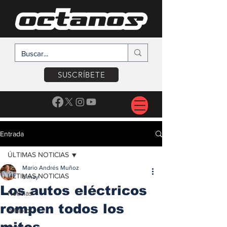
SUSCRÍBETE
Entrada
ÚLTIMAS NOTICIAS
Mario Andrés Muñoz
ÚLTIMAS NOTICIAS
6 may
Los autos eléctricos
Noticias
rompen todos los
A Motor
mitos