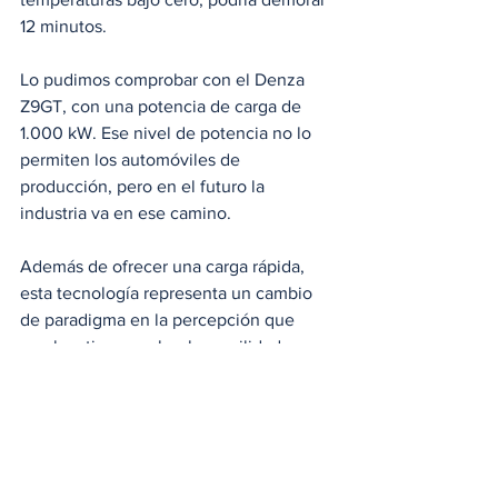
12 minutos. 
Lo pudimos comprobar con el Denza 
Z9GT, con una potencia de carga de 
1.000 kW. Ese nivel de potencia no lo 
permiten los automóviles de 
producción, pero en el futuro la 
industria va en ese camino.   
Además de ofrecer una carga rápida, 
esta tecnología representa un cambio 
de paradigma en la percepción que 
muchos tienen sobre la movilidad 
eléctrica. Durante años, la autonomía y 
el tiempo de recarga han sido vistos 
como las principales barreras para su 
adopción masiva; sin embargo, avances 
como este demuestran que la industria 