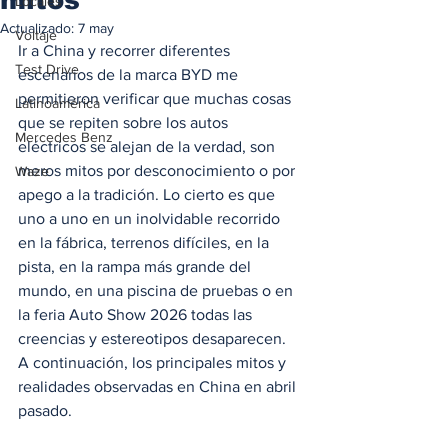
Locales
Actualizado:
7 may
Voltaje
Ir a China y recorrer diferentes 
Test Drive
escenarios de la marca BYD me 
permitieron verificar que muchas cosas 
Latinoamérica
que se repiten sobre los autos 
Mercedes Benz
eléctricos se alejan de la verdad, son 
meros mitos por desconocimiento o por 
Waze
apego a la tradición. Lo cierto es que 
uno a uno en un inolvidable recorrido 
en la fábrica, terrenos difíciles, en la 
pista, en la rampa más grande del 
mundo, en una piscina de pruebas o en 
la feria Auto Show 2026 todas las 
creencias y estereotipos desaparecen. 
A continuación, los principales mitos y 
realidades observadas en China en abril 
pasado. 