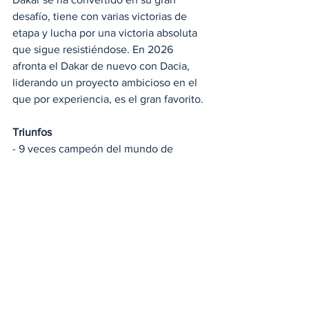
desafío, tiene con varias victorias de 
etapa y lucha por una victoria absoluta 
que sigue resistiéndose. En 2026 
afronta el Dakar de nuevo con Dacia, 
liderando un proyecto ambicioso en el 
que por experiencia, es el gran favorito.
Triunfos
- 9 veces campeón del mundo de 
rallyes (WRC)
- 79 victorias en el WRC
- Campeón del mundo de Rallycross
- Ganador de las 24h de Nürburgring
- Múltiple ganador de la Race of 
Champions
- Múltiples victorias de etapa en el Rally 
Dakar
Rally Dakar
Sébastien Loeb