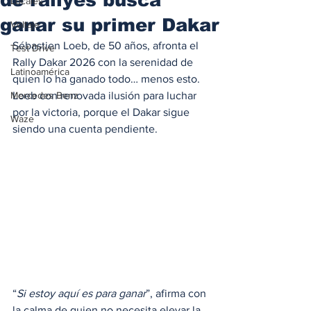
Locales
ganar su primer Dakar
Voltaje
Sébastien Loeb, de 50 años, afronta el 
Test Drive
Rally Dakar 2026 con la serenidad de 
Latinoamérica
quien lo ha ganado todo… menos esto. 
Mercedes Benz
Loeb con renovada ilusión para luchar 
por la victoria, porque el Dakar sigue 
Waze
siendo una cuenta pendiente.
“
Si estoy aquí es para ganar
”, afirma con 
la calma de quien no necesita elevar la 