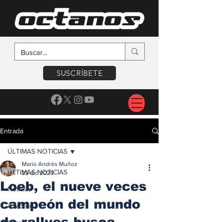
SUSCRÍBETE
Entrada
ÚLTIMAS NOTICIAS
Mario Andrés Muñoz
ÚLTIMAS NOTICIAS
23 dic 2025
Loeb, el nueve veces
Noticias
campeón del mundo
A Motor
de rallyes busca