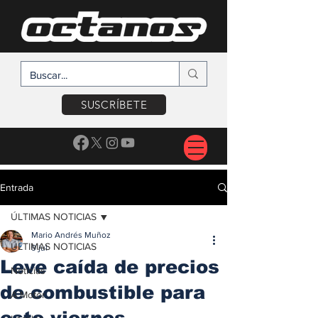
SUSCRÍBETE
Entrada
ÚLTIMAS NOTICIAS
Mario Andrés Muñoz
ÚLTIMAS NOTICIAS
9 jul
Leve caída de precios
Noticias
de combustible para
A Motor
este viernes