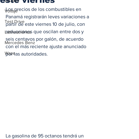
Locales
Los precios de los combustibles en 
Voltaje
Panamá registrarán leves variaciones a 
Test Drive
partir de este viernes 10 de julio, con 
reducciones que oscilan entre dos y 
Latinoamérica
seis centavos por galón, de acuerdo 
Mercedes Benz
con el más reciente ajuste anunciado 
Waze
por las autoridades.
La gasolina de 95 octanos tendrá un 