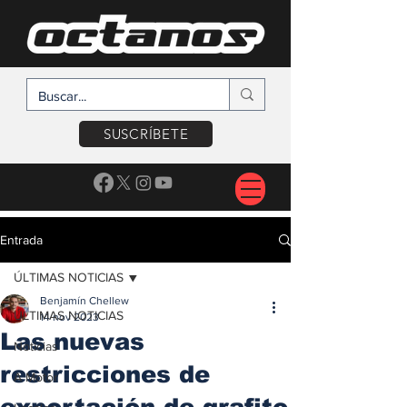
SUSCRÍBETE
Entrada
ÚLTIMAS NOTICIAS
Benjamín Chellew
ÚLTIMAS NOTICIAS
14 nov 2023
Las nuevas
Noticias
restricciones de
A Motor
exportación de grafito