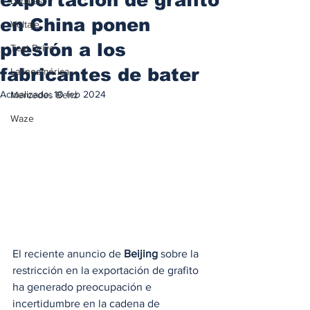
Locales
en China ponen
Voltaje
presión a los
Test Drive
fabricantes de bater
Latinoamérica
Actualizado:
10 feb 2024
Mercedes Benz
Waze
El reciente anuncio de 
Beijing
 sobre la 
restricción en la exportación de grafito 
ha generado preocupación e 
incertidumbre en la cadena de 