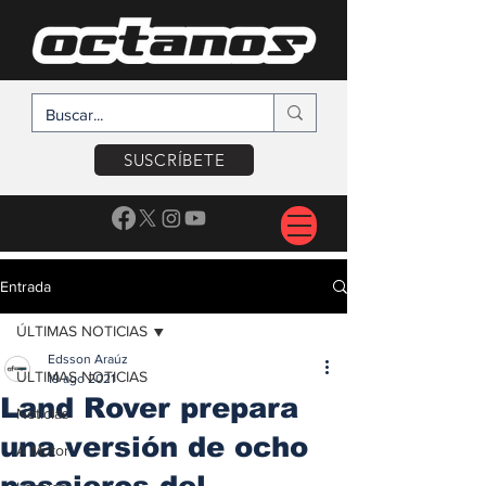
SUSCRÍBETE
Entrada
ÚLTIMAS NOTICIAS
Edsson Araúz
ÚLTIMAS NOTICIAS
19 ago 2021
Land Rover prepara
Noticias
una versión de ocho
A Motor
pasajeros del