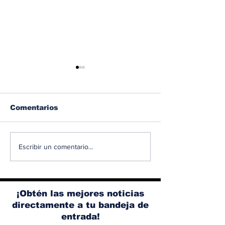
Comentarios
Albaisa deja la
RAM 1500 V8
Escribir un comentario...
dirección de diseño
elimina el si
de Nissan, Matthew
microhíbrido
Weaver tomará su
y el start/sto
lugar
¡Obtén las mejores noticias
directamente a tu bandeja de
entrada!