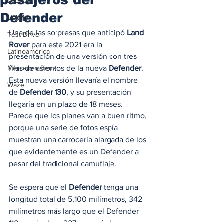
Locales
Defender
Voltaje
Una de las sorpresas que anticipó 
Land 
Test Drive
Rover
 para este 2021 era la 
Latinoamérica
presentación de una versión con tres 
Mercedes Benz
filas de asientos de la nueva 
Defender
. 
Esta nueva versión llevaría el nombre 
Waze
de 
Defender 130
, y su presentación 
llegaría en un plazo de 18 meses. 
Parece que los planes van a buen ritmo, 
porque una serie de fotos espía 
muestran una carrocería alargada de los 
que evidentemente es un Defender a 
pesar del tradicional camuflaje. 
Se espera que el 
Defender
 tenga una 
longitud total de 5,100 milímetros, 342 
milímetros más largo que el Defender 