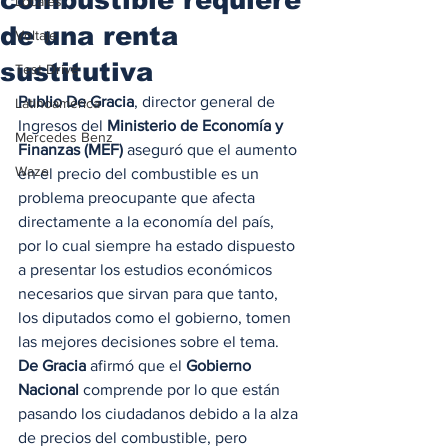
Locales
de una renta
Voltaje
sustitutiva
Test Drive
Publio De Gracia
, director general de 
Latinoamérica
Ingresos del 
Ministerio de Economía y 
Mercedes Benz
Finanzas (MEF)
 aseguró que el aumento 
Waze
en el precio del combustible es un 
problema preocupante que afecta 
directamente a la economía del país, 
por lo cual siempre ha estado dispuesto 
a presentar los estudios económicos 
necesarios que sirvan para que tanto, 
los diputados como el gobierno, tomen 
las mejores decisiones sobre el tema. 
De Gracia
 afirmó que el 
Gobierno 
Nacional 
comprende por lo que están 
pasando los ciudadanos debido a la alza 
de precios del combustible, pero 