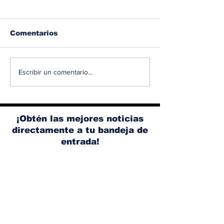
Comentarios
Albaisa deja la
RAM 1500 V8
Escribir un comentario...
dirección de diseño
elimina el si
de Nissan, Matthew
microhíbrido
Weaver tomará su
y el start/sto
lugar
¡Obtén las mejores noticias
directamente a tu bandeja de
entrada!