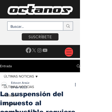
SUSCRÍBETE
Entrada
ÚLTIMAS NOTICIAS
Edsson Araúz
ÚLTIMAS NOTICIAS
27 abr 2022
La suspensión del
Noticias
impuesto al
A Motor
combustible requiere