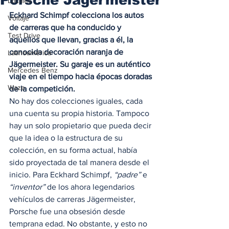
Locales
Eckhard Schimpf colecciona los autos 
Voltaje
de carreras que ha conducido y 
Test Drive
aquellos que llevan, gracias a él, la 
conocida decoración naranja de 
Latinoamérica
Jägermeister. Su garaje es un auténtico 
Mercedes Benz
viaje en el tiempo hacia épocas doradas 
Waze
de la competición.
No hay dos colecciones iguales, cada 
una cuenta su propia historia. Tampoco 
hay un solo propietario que pueda decir 
que la idea o la estructura de su 
colección, en su forma actual, había 
sido proyectada de tal manera desde el 
inicio. Para Eckhard Schimpf, 
“padre”
 e 
“inventor”
 de los ahora legendarios 
vehículos de carreras Jägermeister, 
Porsche fue una obsesión desde 
temprana edad. No obstante, y esto no 