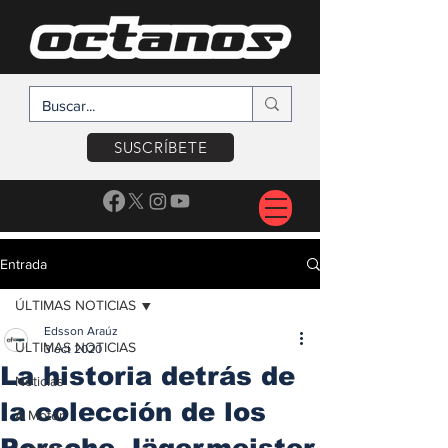
SUSCRÍBETE
Entrada
ÚLTIMAS NOTICIAS
Edsson Araúz
ÚLTIMAS NOTICIAS
3 oct 2020
La historia detrás de
Noticias
la colección de los
A Motor
Porsche Jägermeister