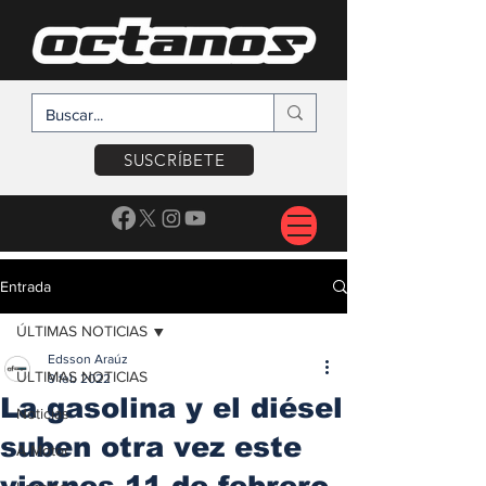
SUSCRÍBETE
Entrada
ÚLTIMAS NOTICIAS
Edsson Araúz
ÚLTIMAS NOTICIAS
9 feb 2022
La gasolina y el diésel
Noticias
suben otra vez este
A Motor
viernes 11 de febrero