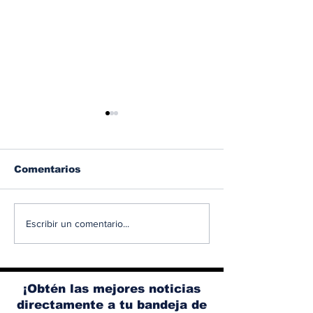
Comentarios
Albaisa deja la
RAM 1500 V8
Escribir un comentario...
dirección de diseño
elimina el si
de Nissan, Matthew
microhíbrido
Weaver tomará su
y el start/sto
lugar
¡Obtén las mejores noticias
directamente a tu bandeja de