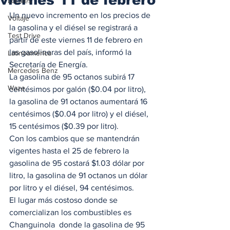
Locales
Un nuevo incremento en los precios de 
Voltaje
la gasolina y el diésel se registrará a 
Test Drive
partir de este viernes 11 de febrero en 
las gasolineras del país, informó la 
Latinoamérica
Secretaría de Energía.  
Mercedes Benz
La gasolina de 95 octanos subirá 17 
Waze
centésimos por galón ($0.04 por litro), 
la gasolina de 91 octanos aumentará 16 
centésimos ($0.04 por litro) y el diésel, 
15 centésimos ($0.39 por litro).  
Con los cambios que se mantendrán 
vigentes hasta el 25 de febrero la 
gasolina de 95 costará $1.03 dólar por 
litro, la gasolina de 91 octanos un dólar 
por litro y el diésel, 94 centésimos.  
El lugar más costoso donde se 
comercializan los combustibles es 
Changuinola  donde la gasolina de 95 