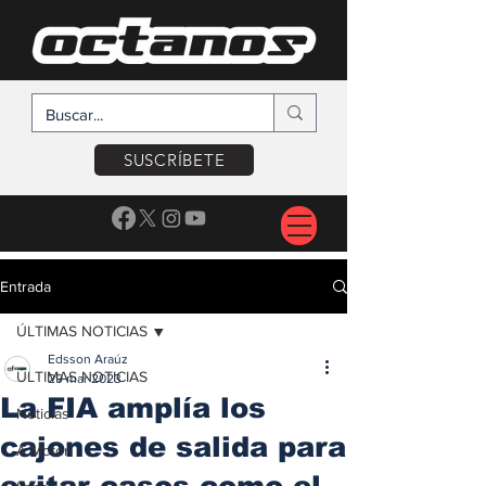
SUSCRÍBETE
Entrada
ÚLTIMAS NOTICIAS
Edsson Araúz
ÚLTIMAS NOTICIAS
29 mar 2023
La FIA amplía los
Noticias
cajones de salida para
A Motor
evitar casos como el