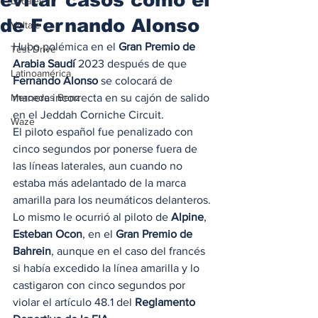
Locales
de Fernando Alonso
Voltaje
Hubo polémica en el 
Gran Premio de 
Test Drive
Arabia Saudí
 2023 después de que 
Latinoamérica
Fernando Alonso
 se colocará de 
Mercedes Benz
manera incorrecta en su cajón de salido 
en el Jeddah Corniche Circuit.
Waze
El piloto español fue penalizado con 
cinco segundos por ponerse fuera de 
las líneas laterales, aun cuando no 
estaba más adelantado de la marca 
amarilla para los neumáticos delanteros.
Lo mismo le ocurrió al piloto de 
Alpine
, 
Esteban Ocon
, en el 
Gran Premio de 
Bahrein
, aunque en el caso del francés 
si había excedido la línea amarilla y lo 
castigaron con cinco segundos por 
violar el artículo 48.1 del 
Reglamento 