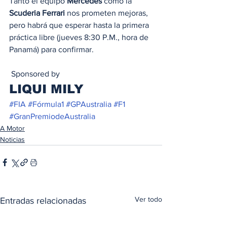
Tanto el equipo 
Mercedes
 como la 
Scuderia Ferrari
 nos prometen mejoras, 
pero habrá que esperar hasta la primera 
práctica libre (jueves 8:30 P.M., hora de 
Panamá) para confirmar.  
 Sponsored by 
LIQUI MILY   
#FIA
#Fórmula1
#GPAustralia
#F1
#GranPremiodeAustralia
A Motor
Noticias
Ver todo
Entradas relacionadas