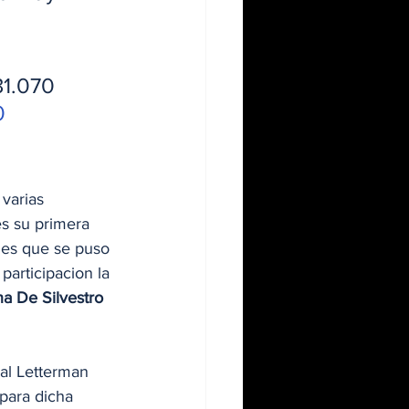
31.070 
0
varias 
es su primera 
es que se puso 
 participacion la 
a De Silvestro
hal Letterman 
para dicha 