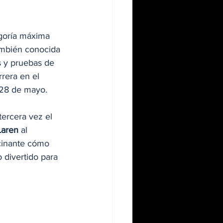
egoría máxima 
ambién conocida 
s y pruebas de 
rrera en el 
 28 de mayo.
tercera vez el 
Laren
 al 
ucinante cómo 
 divertido para 