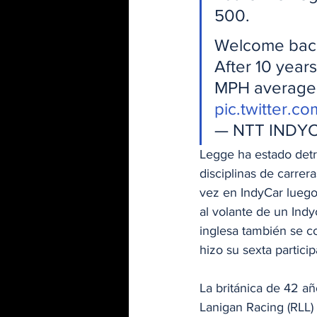
500.
Welcome back
After 10 year
MPH average s
pic.twitter.
— NTT INDYC
Legge ha estado detr
disciplinas de carre
vez en IndyCar lueg
al volante de un Ind
inglesa también se c
hizo su sexta partici
La británica de 42 añ
Lanigan Racing (RLL)