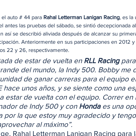
el auto # 44 para 
Rahal Letterman Lanigan Racing
, es la
 el antes las pruebas del sábado, se sintió decepcionada 
n así se describió aliviada después de alcanzar su primer
icipación. Anteriormente en sus participaciones en 2012 
tos 22 y 26, respectivamente.
ada de estar de vuelta en 
RLL Racing
 para
rande del mundo, la Indy 500. Bobby me d
unidad de ganar carreras para el equipo en
 hace unos años, y se siente como una es
a estar de vuelta con el equipo. Correr en 
nador de Indy 500 y con 
Honda
 es una op
na por la que estoy muy agradecido y tengo 
aprovechar al máximo”.
ge, Rahal Letterman Lanigan Racing para l