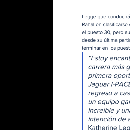
Legge que conducirá 
Rahal en clasificarse
el puesto 30, pero au
desde su última part
terminar en los pues
“Estoy encant
carrera más g
primera oport
Jaguar I-PACE
regreso a cas
un equipo ga
increíble y u
intención de 
Katherine Leg