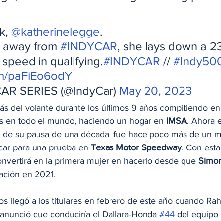
, 
@katherinelegge
.
s away from 
#INDYCAR
, she lays down a 2
peed in qualifying.
#INDYCAR
 // 
#Indy50
com/paFiEo6odY
AR SERIES (@IndyCar) 
May 20, 2023
ás del volante durante los últimos 9 años compitiendo en 
ras en todo el mundo, haciendo un hogar en 
IMSA
. Ahora 
o de su pausa de una década, fue hace poco más de un m
ycar para una prueba en 
Texas Motor Speedway
. Con esta
onvertirá en la primera mujer en hacerlo desde que 
Simon
pación en 2021.
os llegó a los titulares en febrero de este año cuando Ra
 anunció que conduciría el Dallara-Honda 
#44
 del equipo 