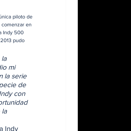
 única piloto de 
al comenzar en 
a Indy 500 
y 2013 pudo 
 la 
io mi 
 la serie 
pecie de 
Indy con 
ortunidad 
la 
a Indy 