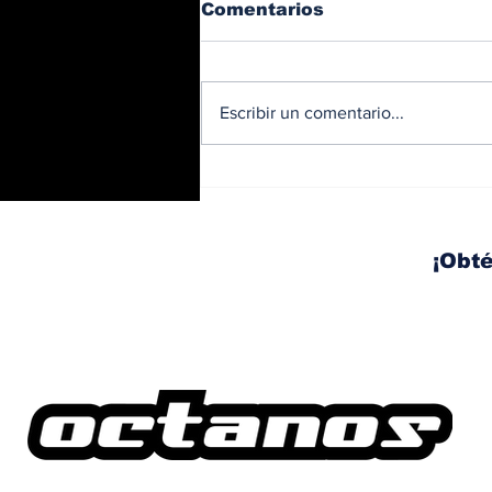
Comentarios
Escribir un comentario...
BMW y Spider-Man: La
controversia de la
publicidad en las
pantallas de tu auto
¡Obté