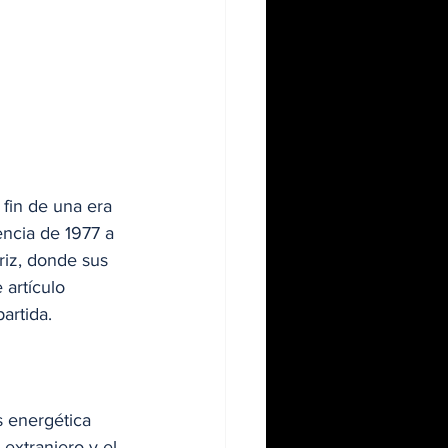
fin de una era 
encia de 1977 a 
riz, donde sus 
 artículo 
artida.
 energética 
extranjero y el 