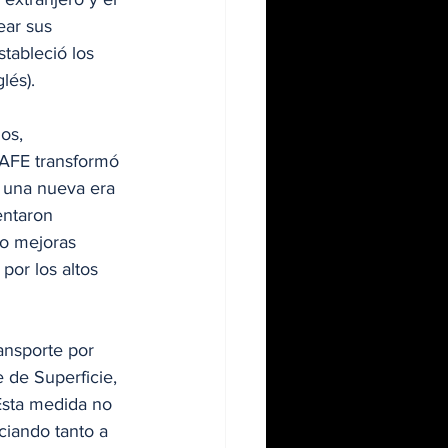
ear sus 
tableció los 
lés).
os, 
CAFE transformó 
e una nueva era 
entaron 
o mejoras 
por los altos 
ansporte por 
 de Superficie, 
 Esta medida no 
ciando tanto a 