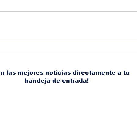
Albaisa deja la
RAM
dirección de diseño de
eli
Nissan, Matthew
mic
Weaver tomará su lugar
el s
n las mejores noticias directamente a tu
bandeja de entrada!