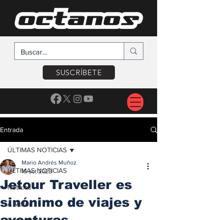
SUSCRÍBETE
Entrada
ÚLTIMAS NOTICIAS
Mario Andrés Muñoz
ÚLTIMAS NOTICIAS
15 oct 2023
Jetour Traveller es
Noticias
sinónimo de viajes y
A Motor
aventuras