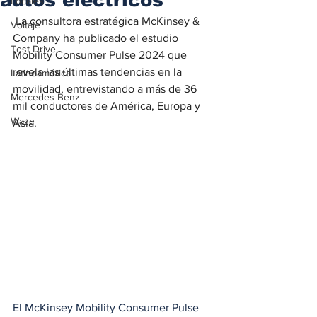
Locales
La consultora estratégica McKinsey & 
Voltaje
Company ha publicado el estudio 
Test Drive
Mobility Consumer Pulse 2024 que 
revela las últimas tendencias en la 
Latinoamérica
movilidad, entrevistando a más de 36 
Mercedes Benz
mil conductores de América, Europa y 
Waze
Asia.
El McKinsey Mobility Consumer Pulse 