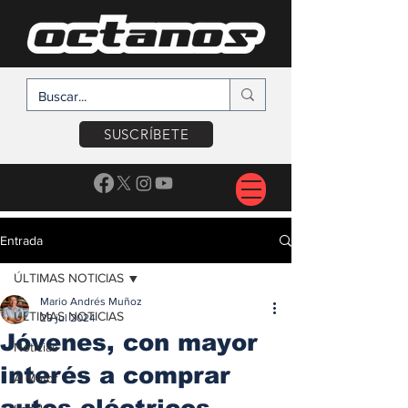
SUSCRÍBETE
Entrada
ÚLTIMAS NOTICIAS
Mario Andrés Muñoz
ÚLTIMAS NOTICIAS
29 jul 2024
Jóvenes, con mayor
Noticias
interés a comprar
A Motor
autos eléctricos