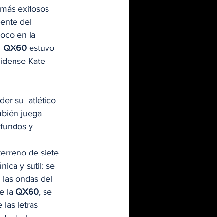
 más exitosos 
mente del 
oco en la 
 
QX60
 estuvo 
nidense Kate 
der su  atlético 
mbién juega 
fundos y 
terreno de siete 
ica y sutil: se 
 las ondas del 
e la 
QX60
, se 
 las letras 