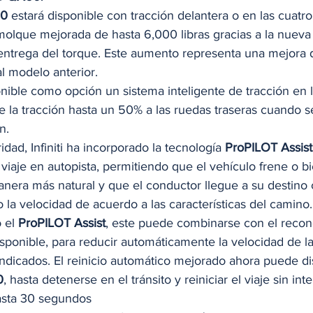
0 
estará disponible con tracción delantera o en las cuatro
olque mejorada de hasta 6,000 libras gracias a la nueva
entrega del torque. Este aumento representa una mejora 
l modelo anterior.  
nible como opción un sistema inteligente de tracción en l
e la tracción hasta un 50% a las ruedas traseras cuando s
n. 
idad, Infiniti ha incorporado la tecnología 
ProPILOT Assist
viaje en autopista, permitiendo que el vehículo frene o bi
anera más natural y que el conductor llegue a su destino
la velocidad de acuerdo a las características del camino.
 el 
ProPILOT Assist
, este puede combinarse con el recon
isponible, para reducir automáticamente la velocidad de la
indicados. El reinicio automático mejorado ahora puede di
0
, hasta detenerse en el tránsito y reiniciar el viaje sin int
asta 30 segundos 