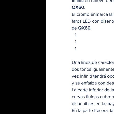
Infiniti
 en relieve deb
QX60
. 
El cromo enmarca la p
faros LED con diseño
de 
QX60
. 
Una línea de carácter 
dos tonos igualmente a
vez Infiniti tendrá o
y se enfatiza con de
La parte inferior de 
curvas fluidas cubren
disponibles en la may
En la parte trasera, l