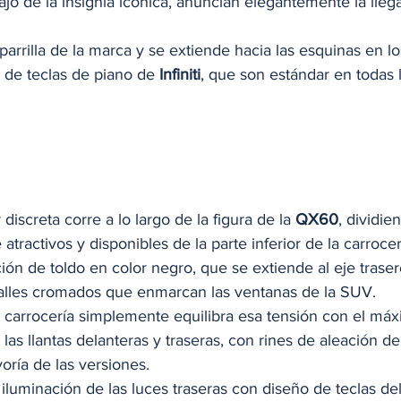
ajo de la insignia icónica, anuncian elegantemente la lleg
arrilla de la marca y se extiende hacia las esquinas en lo
 de teclas de piano de 
Infiniti
, que son estándar en todas 
discreta corre a lo largo de la figura de la 
QX60
, dividie
tractivos y disponibles de la parte inferior de la carrocer
pción de toldo en color negro, que se extiende al eje traser
talles cromados que enmarcan las ventanas de la SUV. 
la carrocería simplemente equilibra esa tensión con el máx
 las llantas delanteras y traseras, con rines de aleación d
oría de las versiones. 
a iluminación de las luces traseras con diseño de teclas del