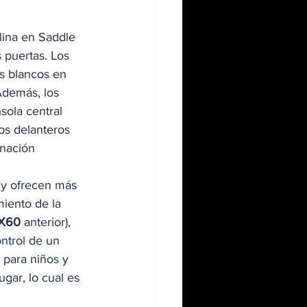
lina en Saddle 
 puertas. Los 
es blancos en 
Además, los 
sola central 
tos delanteros 
nación 
 y ofrecen más 
miento de la 
X60
 anterior), 
ontrol de un 
 para niños y 
gar, lo cual es 