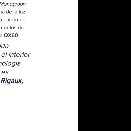
0 Monograph 
ma de la luz 
o patrón de 
ementos de 
a 
QX60
. 
ida 
l interior 
ología 
 es 
 Rigaux, 