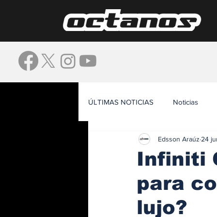
ÚLTIMAS NOTICIAS
Noticias
Edsson Araúz
24 j
Waze
Infinit
para co
lujo?