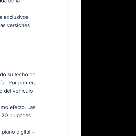
ada de la 
s exclusivos 
las versiones 
ndo su techo de 
ía.  Por primera 
o del vehículo 
imo efecto. Las 
e 20 pulgadas 
 piano digital 
– 