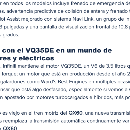
r en todos los modelos incluye frenado de emergencia de
, advertencia predictiva de colisión delantera y frenado 
lot Assist mejorado con sistema Navi Link, un grupo de i
3 pulgadas y una pantalla de visualización frontal de 10.8
s grados. 
ste con el VQ35DE en un mundo de 
es y eléctricos  
,
 Infiniti
 mantiene el motor VQ35DE, un V6 de 3.5 litros 
torque; un motor que está en producción desde el año 
s galardones como Ward’s Best Engines en múltiples ocasi
sar que está algo desfasado, especialmente si vemos a 
 apostado por motores turbocargados e híbridos, más po
es viejo en el tren motriz del 
QX60
, una nueva transmis
 reemplaza la transmisión automática continuamente vari
r 
QX60
. 