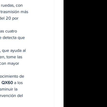
 ruedas, con 
 trasmisión más 
del 20 por 
as cuatro 
e detecta que 
, que ayuda al 
en, tome las 
 con mayor 
 
ocimiento de 
 
QX60
 a los 
sminuir la 
ervención del 