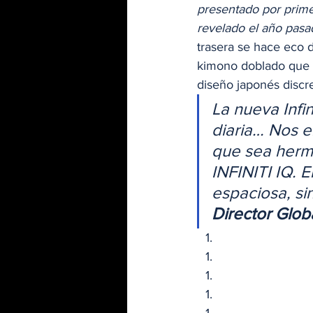
presentado por prim
revelado el año pasa
trasera se hace eco 
kimono doblado que se
diseño japonés discre
La nueva Infi
diaria… Nos e
que sea hermo
INFINITI IQ. 
espaciosa, si
Director Glob