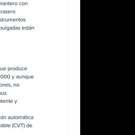
lantero con 
trasero 
nstrumentos 
 pulgadas están 
que produce 
2000 y aunque 
ones, no 
sus 
tente y 
ión automática 
able (CVT) de 